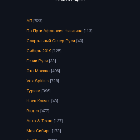
АП
[523]
По Пути Афанасия Никитина
[113]
Сакральный Север Руси
[40]
Сибирь 2019
[125]
Гении Руси
[33]
Это Москва
[406]
Vox Spiritus
[728]
Туризм
[396]
Ноев Ковчег
[43]
Видео
[477]
Авто & Техно
[127]
Моя Сибирь
[173]