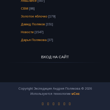
Art&Dance
[557]
СВМ
[86]
Золотое яблочко
[179]
Давид Поляков
[151]
Новости
[1547]
Дарья Полякова
[37]
ВХОД НА САЙТ
Copyright Экспедиция Андрея Полякова © 2026
Используются технологии
uCoz