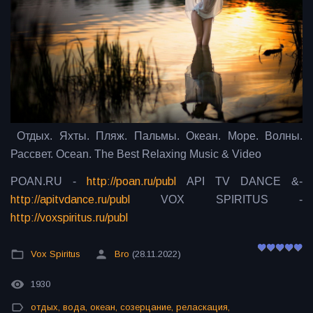
Отдых. Яхты. Пляж. Пальмы. Океан. Море. Волны.
Рассвет.
Ocean. The Best Relaxing Music & Video
POAN.RU -
http://poan.ru/publ
API TV DANCE &-
http://apitvdance.ru/publ
VOX SPIRITUS -
http://voxspiritus.ru/publ
Vox Spiritus
Bro
(28.11.2022)
1930
отдых
,
вода
,
океан
,
созерцание
,
реласкация
,