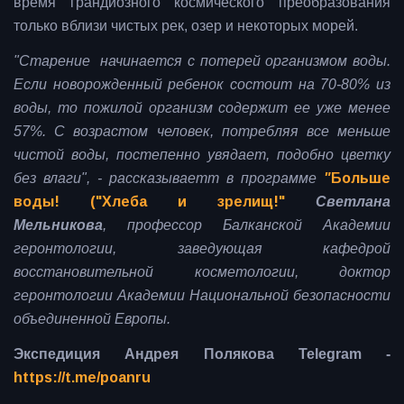
время грандиозного космического преобразования
только вблизи чистых рек, озер и некоторых морей.
"Старение начинается с потерей организмом воды.
Если новорожденный ребенок состоит на 70-80% из
воды, то пожилой организм содержит ее уже менее
57%. С возрастом человек, потребляя все меньше
чистой воды, постепенно увядает, подобно цветку
без влаги", - рассказываетт в программе
"
Больше
воды! ("Хлеба и зрелищ!"
Светлана
Мельникова
, профессор Балканской Академии
геронтологии, заведующая кафедрой
восстановительной косметологии, доктор
геронтологии Академии Национальной безопасности
объединенной Европы.
Экспедиция Андрея Полякова Telegram -
https://t.me/poanru