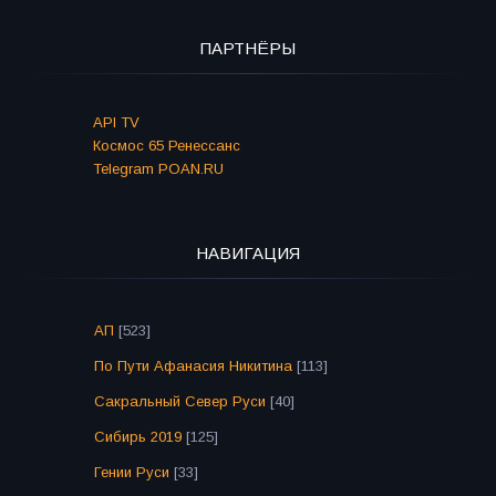
ПАРТНЁРЫ
API TV
Космос 65 Ренессанс
Telegram POAN.RU
НАВИГАЦИЯ
АП
[523]
По Пути Афанасия Никитина
[113]
Сакральный Север Руси
[40]
Сибирь 2019
[125]
Гении Руси
[33]