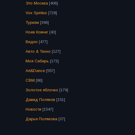
Это Москва
[406]
Vox Spiritus
[728]
Туризм
[396]
Ноев Ковчег
[43]
Видео
[477]
Авто & Техно
[127]
Моя Сибирь
[173]
Art&Dance
[557]
СВМ
[86]
Золотое яблочко
[179]
Давид Поляков
[151]
Новости
[1547]
Дарья Полякова
[37]