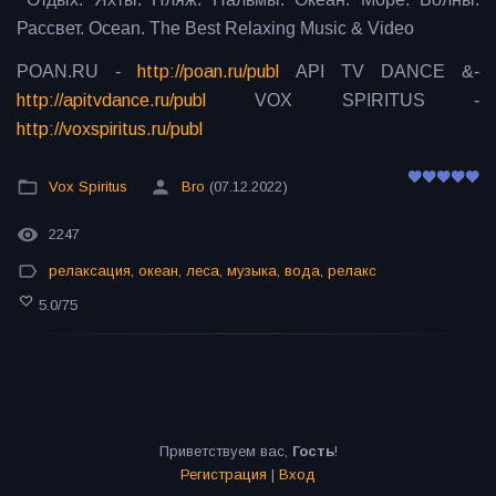
Рассвет.
Ocean. The Best Relaxing Music & Video
POAN.RU -
http://poan.ru/publ
API TV DANCE &-
http://apitvdance.ru/publ
VOX SPIRITUS -
http://voxspiritus.ru/publ
Vox Spiritus
Bro
(07.12.2022)
2247
релаксация
,
океан
,
леса
,
музыка
,
вода
,
релакс
5.0
/
75
Приветствуем вас
,
Гость
!
Регистрация
|
Вход