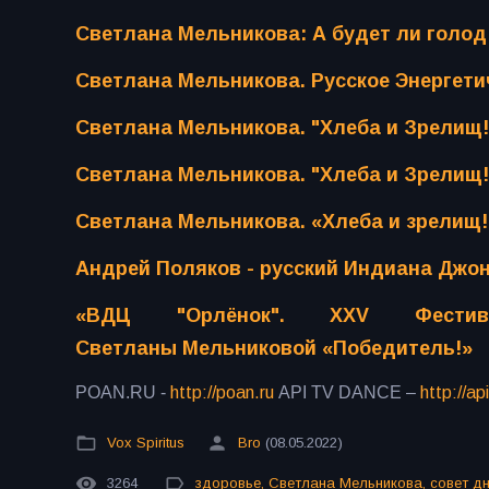
Светлана Мельникова: А будет ли голод
Светлана Мельникова. Русское Энергети
Светлана Мельникова. "Хлеба и Зрелищ!
Светлана Мельникова. "Хлеба и Зрелищ!
Светлана Мельникова. «Хлеба и зрелищ!
Андрей Поляков - русский Индиана Джо
«ВДЦ "Орлёнок". XXV Фестив
Светланы Мельниковой «Победитель!»
POAN.RU -
http://poan.ru
API TV DANCE –
http://ap
Vox Spiritus
Bro
(08.05.2022)
3264
здоровье
,
Светлана Мельникова
,
совет д