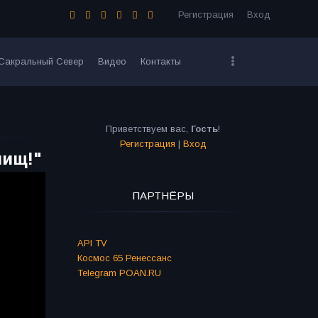
Регистрация
Вход
Сакральный Север
Видео
Контакты
Приветствуем вас
,
Гость
!
Регистрация
|
Вход
лищ!"
ПАРТНЁРЫ
API TV
Космос 65 Ренессанс
Telegram POAN.RU