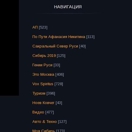
НАВИГАЦИЯ
АП
[523]
По Пути Афанасия Никитина
[113]
Сакральный Север Руси
[40]
Сибирь 2019
[125]
Гении Руси
[33]
Это Москва
[406]
Vox Spiritus
[728]
Туризм
[396]
Ноев Ковчег
[43]
Видео
[477]
Авто & Техно
[127]
Моя Сибирь
[173]