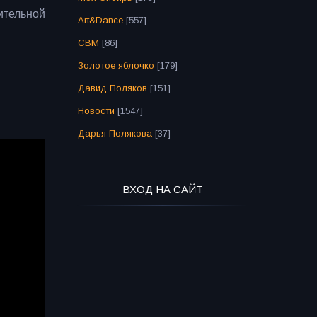
ительной
Art&Dance
[557]
СВМ
[86]
Золотое яблочко
[179]
Давид Поляков
[151]
Новости
[1547]
Дарья Полякова
[37]
ВХОД НА САЙТ