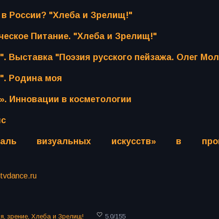
 в России? "Хлеба и Зрелищ!"
ческое Питание. "Хлеба и Зрелищ!"
". Выставка "Поэзия русского пейзажа. Олег Мо
". Родина моя
». Инновации в косметологии
нс
аль визуальных искусств» в прог
itvdance.ru
ня
,
зрение
,
Хлеба и Зрелищ!
5.0
/
155