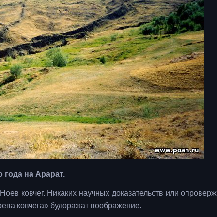
 года на Арарат.
 Ноев ковчег. Никаких научных доказательств или опроверж
оева ковчега» будоражат воображение.