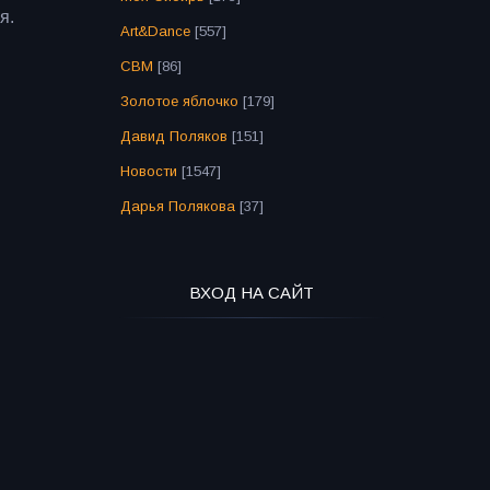
ья.
Art&Dance
[557]
СВМ
[86]
Золотое яблочко
[179]
Давид Поляков
[151]
Новости
[1547]
Дарья Полякова
[37]
ВХОД НА САЙТ