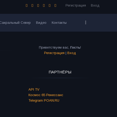
Регистрация
Вход
Сакральный Север
Видео
Контакты
Приветствуем вас
,
Гость
!
Регистрация
|
Вход
ПАРТНЁРЫ
API TV
Космос 65 Ренессанс
Telegram POAN.RU