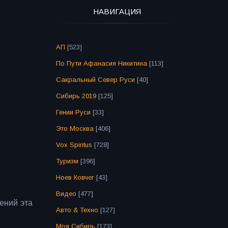
НАВИГАЦИЯ
АП
[523]
По Пути Афанасия Никитина
[113]
Сакральный Север Руси
[40]
Сибирь 2019
[125]
Гении Руси
[33]
Это Москва
[406]
Vox Spiritus
[728]
Туризм
[396]
Ноев Ковчег
[43]
Видео
[477]
ений эта
Авто & Техно
[127]
Моя Сибирь
[173]