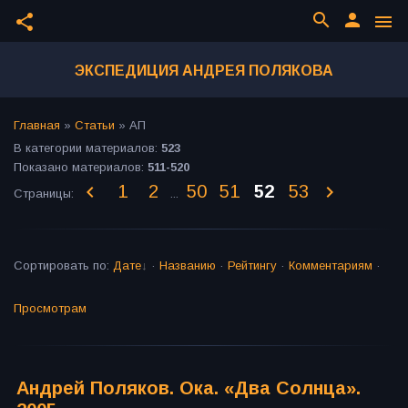
search
person
share
menu
ЭКСПЕДИЦИЯ АНДРЕЯ ПОЛЯКОВА
Главная
»
Статьи
»
АП
В категории материалов
:
523
Показано материалов
:
511-520
1
2
50
51
52
53
Страницы
:
...
Сортировать по
:
Дате
·
Названию
·
Рейтингу
·
Комментариям
·
Просмотрам
Андрей Поляков. Ока. «Два Солнца».