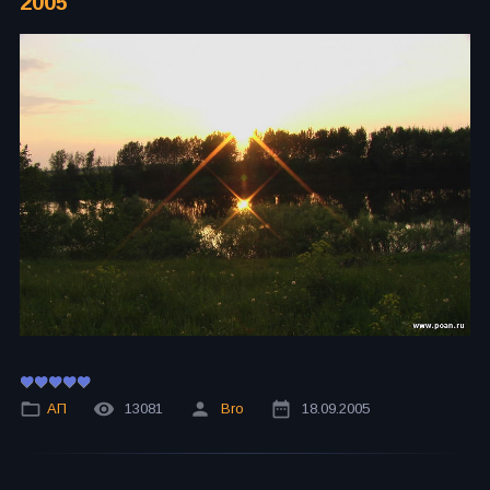
2005
АП
13081
Bro
18.09.2005