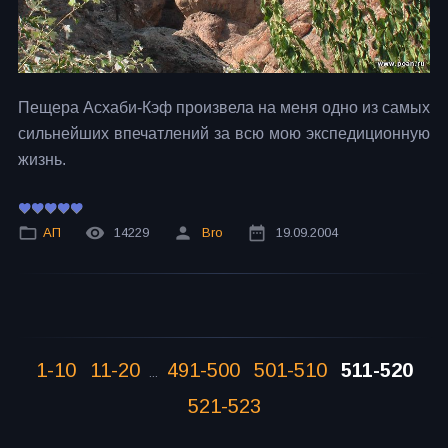
Пещера Асхаби-Кэф произвела на меня одно из самых
сильнейших впечатлений за всю мою экспедиционную
жизнь.
АП
14229
Bro
19.09.2004
1-10
11-20
491-500
501-510
511-520
...
521-523