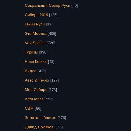
Сакральный Север Руси
[40]
Сибирь 2019
[125]
Гении Руси
[33]
Это Москва
[406]
Vox Spiritus
[728]
Туризм
[396]
Ноев Ковчег
[43]
Видео
[477]
Авто & Техно
[127]
Моя Сибирь
[173]
Art&Dance
[557]
СВМ
[86]
Золотое яблочко
[179]
Давид Поляков
[151]