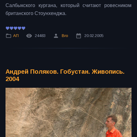
Салбыкского кургана, который считают ровесником
британского Стоунхенджа.
АП
24483
Bro
20.02.2005
Андрей Поляков. Гобустан. Живопись.
2004