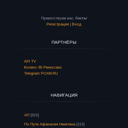
Приветствуем вас
,
Гость
!
Регистрация
|
Вход
ПАРТНЁРЫ
API TV
Космос 65 Ренессанс
Telegram POAN.RU
НАВИГАЦИЯ
АП
[523]
По Пути Афанасия Никитина
[113]