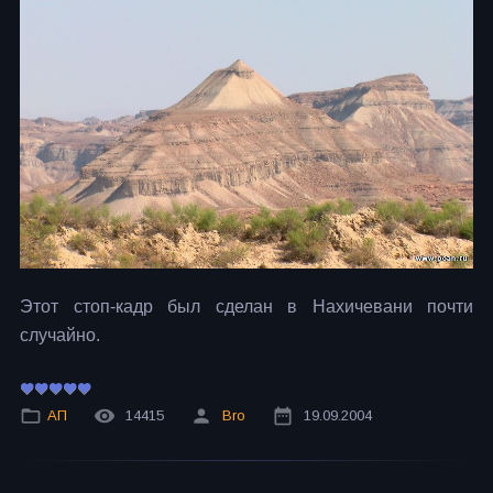
Этот стоп-кадр был сделан в Нахичевани почти
случайно.
АП
14415
Bro
19.09.2004