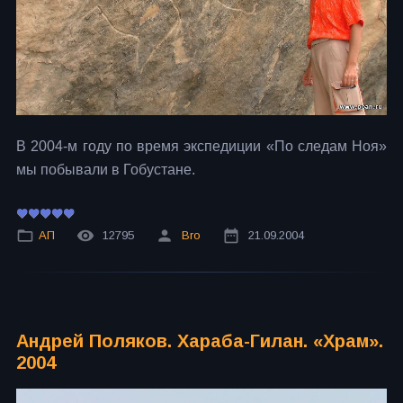
В 2004-м году по время экспедиции «По следам Ноя»
мы побывали в Гобустане.
АП
12795
Bro
21.09.2004
Андрей Поляков. Хараба-Гилан. «Храм».
2004