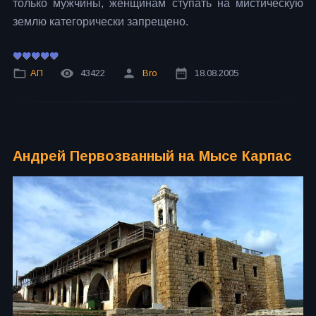
только мужчины, женщинам ступать на мистическую
землю категорически запрещено.
АП
43422
Bro
18.08.2005
Андрей Первозванный на Мысе Карпас