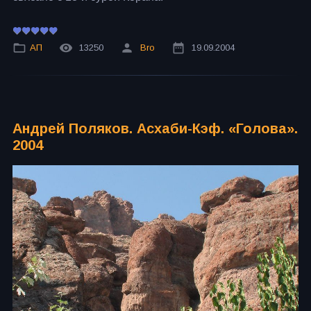
АП
13250
Bro
19.09.2004
Андрей Поляков. Асхаби-Кэф. «Голова».
2004