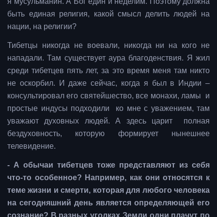
я мусульманин. А Бог един и неделим. Поэтому должна
быть единая религия, какой смысл делить людей на
нации, на религии?
Тибетцы никогда не воевали, никогда ни на кого не
нападали. Там существует аура благоденствия. Я жил
среди тибетцев пять лет, за это время меня там никто
не оскорбил. И даже сейчас, когда я был в Индии –
консультировал его святейшество, все монахи, ламы и
простые индусы подходили ко мне с уважением, там
уважают духовных людей. А здесь царит полная
бездуховность, которую формирует нынешнее
телевидение.
- А обычаи тибетцев тоже представляют из себя
что-то особенное? Например, как они относятся к
теме жизни и смерти, которая для любого человека
на сегодняшний день является определяющей его
сознание? В разных уголках Земли одни плачут по