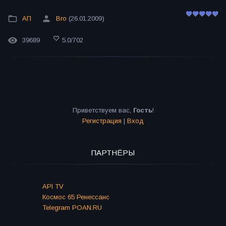
АП
Bro
(26.01.2009)
39689
5.0
/
702
Приветствуем вас
,
Гость
!
Регистрация
|
Вход
ПАРТНЁРЫ
API TV
Космос 65 Ренессанс
Telegram POAN.RU