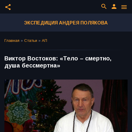
search
person
share
menu
ЭКСПЕДИЦИЯ АНДРЕЯ ПОЛЯКОВА
Главная
»
Статьи
»
АП
Виктор Востоков: «Тело – смертно,
душа бессмертна»