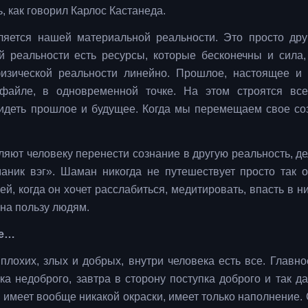
, как говорил Карлос Кастанеда.
ляется нашей материальной реальности. Это просто дру
й реальности есть ресурсы, которые бесконечны и сила,
физической реальности линейно. Прошлое, настоящее и
айле, в одновременной точке. На этом строятся все
идеть прошлое и будущее. Когда мы перемещаем свое со
яют человеку перенести сознание в другую реальность, де
ник вэг». Шаман никогда не путешествует просто так о
й, когда он хочет расслабиться, медитировать, впасть в н
 на пользу людям.
ые…
плохих, злых и добрых, внутри человека есть все. Главно
ка недоброго, завтра в сторону поступка доброго и так да
е имеет вообще никакой окраски, имеет только наполнение.