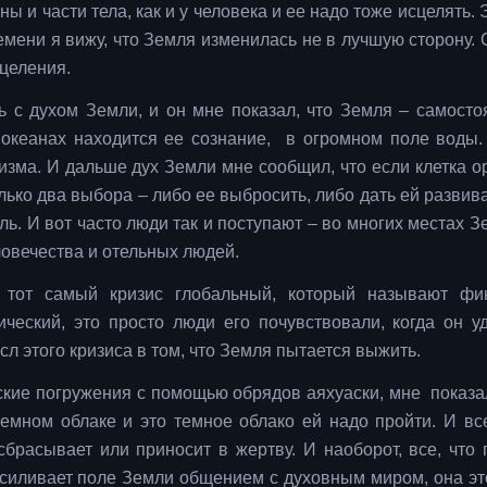
ны и части тела, как и у человека и ее надо тоже исцелять.
ремени я вижу, что Земля изменилась не в лучшую сторону.
сцеления.
сь с духом Земли, и он мне показал, что Земля – самосто
 океанах находится ее сознание, в огромном поле воды.
низма. И дальше дух Земли мне сообщил, что если клетка о
лько два выбора – либо ее выбросить, либо дать ей развив
ь. И вот часто люди так и поступают – во многих местах З
овечества и отельных людей.
тот самый кризис глобальный, который называют фин
ческий, это просто люди его почувствовали, когда он у
ысл этого кризиса в том, что Земля пытается выжить.
кие погружения с помощью обрядов аяхуаски, мне показа
емном облаке и это темное облако ей надо пройти. И все
сбрасывает или приносит в жертву. И наоборот, все, что 
 усиливает поле Земли общением с духовным миром, она эт