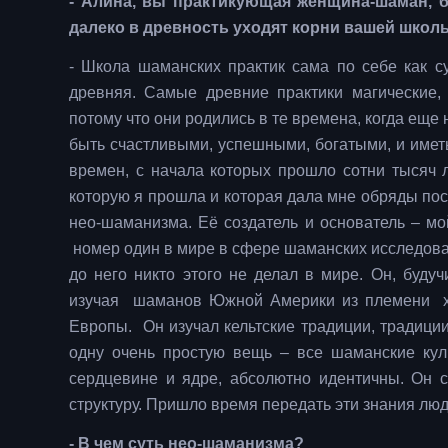
- Алина, вы практикующая женщина-шаман, б
далеко в древность уходят корни вашей школ
- Школа шаманских практик сама по себе как 
древняя. Самые древние практики магические, 
потому что они родились в те времена, когда еще 
быть счастливыми, успешными, богатыми, и иметь 
времен, с начала которых прошло сотни тысяч л
которую я прошла и которая дала мне обряды пос
нео-шаманизма. Её создатель и основатель – мо
номер один в мире в сфере шаманских исследова
до него никто этого не делал в мире. Он, буду
изучая шаманов Южной Америки из племени х
Европы. Он изучал кельтские традиции, традици
одну очень простую вещь – все шаманские куль
сердцевине и ядре, абсолютно идентичны. Он 
структуру. Пришло время передать эти знания люд
- В чем суть нео-шаманизма?