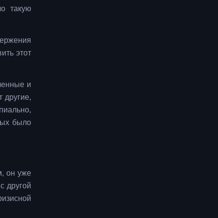
ло такую
вержения
ить этот
ленные и
 другие,
пиально,
вых было
, он уже
 с другой
кризисной