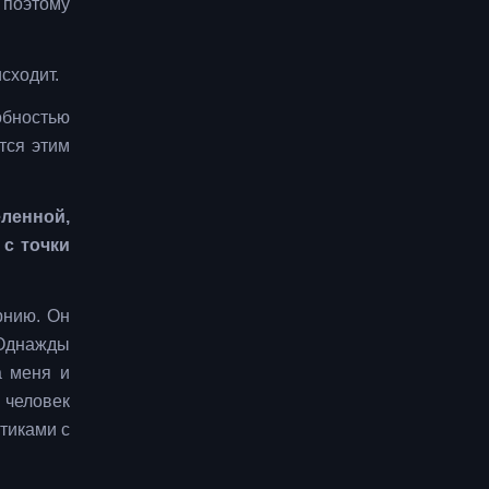
 поэтому
сходит.
обностью
тся этим
ленной,
с точки
рнию. Он
 Однажды
а меня и
 человек
тиками с