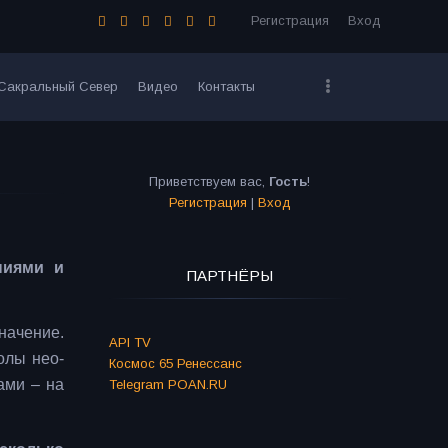
Регистрация
Вход
Сакральный Север
Видео
Контакты
Приветствуем вас
,
Гость
!
Регистрация
|
Вход
ниями и
ПАРТНЁРЫ
начение.
API TV
олы нео-
Космос 65 Ренессанс
ами – на
Telegram POAN.RU