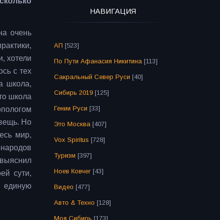
сколько
НАВИГАЦИЯ
на очень
рактики,
АП
[523]
и, хотели
По Пути Афанасия Никитина
[113]
сь с тех
Сакральный Север Руси
[40]
а школа,
Сибирь 2019
[125]
то школа
Гении Руси
[33]
опологом
вещь. Но
Это Москва
[407]
есь мир,
Vox Spiritus
[728]
 народов
Туризм
[397]
 выяснил
Ноев Ковчег
[43]
ей сути,
в единую
Видео
[477]
Авто & Техно
[128]
Моя Сибирь
[173]