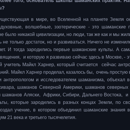
олее того, основатель Школы шаманских практик. На
ы?
существующая в мире, во Вселенной на планете Земля о
духовные, волшебные, эзотерические - это шаманские п
не было никакой цивилизации, но люди, так же как и мы жил
не только достаток, но и развиваться. Ничего не изменило
ет. И тогда зародились первые шаманские культы. А сам
вящения, и которую я развиваю сейчас здесь в Москве, - э
й учитель Майкл Харнер, который считается сейчас антр
ний. Майкл Харнер проделал, казалось бы, очень простую 
чи антропологом и исследователем шаманизма, объехал в
ивара, шаманов Северной Америки, шаманов северных
и шаманов Аляски, Африки, Сибири, Дальнего Востока, и
ты, которые зародились в разных концах Земли, по сво
создал учение, в котором объединил шаманские знания 
ям 21 века и третьего тысячелетия.