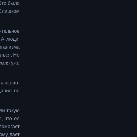
 Это было
 Слишком
ятельное
 А люди.
рганизма
аться. Но
емля уже
ансово-
дарил по
ли такую
, что ее
помогает
ому дает