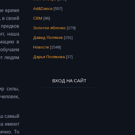
Art&Dance
[557]
ше время
 в своей
СВМ
[86]
 предков
Золотое яблочко
[179]
ит, наша
Давид Поляков
[151]
рмацию в
Новости
[1548]
 обучаем
Дарья Полякова
[37]
ют людям
ВХОД НА САЙТ
ир силы,
человек,
аш самый
на имеют
ечно. То