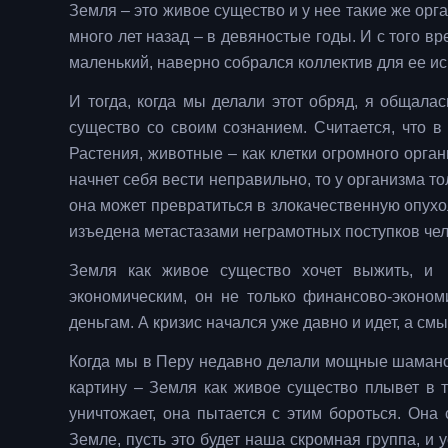
Земля – это живое существо и у нее такие же орга
много лет назад – в девяностые годы. И с того в
маленький, наверно собрался коллектив для ее и
И тогда, когда мы делали этот обряд, я общала
существо со своим сознанием. Считается, что в
Растения, животные – как клетки огромного орга
начнет себя вести неправильно, то у организма то
она может превратиться в злокачественную опухол
изъедена метастазами неграмотных поступков чел
Земля как живое существо хочет выжить, и 
экономическим, он не только финансово-экономи
деньгам. А кризис начался уже давно и идет, а см
Когда мы в Перу недавно делали мощные шаманс
картину – Земля как живое существо плывет в т
уничтожает, она пытается с этим бороться. Она 
Земле, пусть это будет наша скромная группа, и