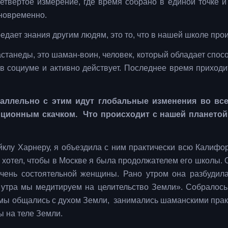
етвертое измерение, где время собрано в единой точке и
новременно.
едает знания другим людям, это то, что в нашей школе прои
станеды, это шаман-воин, человек, который обладает спос
 в социуме и активно действует. Последнее время приходи
раллельно с этим идут глобальные изменения во все
ционным скачком. Что происходит с нашей планетой 
айклу Харнеру, я объездила с ним практически всю Калифо
нь хотел, чтобы в Москве я была продолжателем его школы.
очень состоятельной женщины. Рано утром она разбудил
 утра мы медитируем на целительство Земли». Собралось
 мы общались с духом Земли, занимались шаманскими прак
ы на теле Земли.