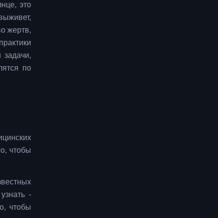
нце, это
 выживет,
во жертв,
практики
 задачи,
лятся по
ицинских
о, чтобы
вестных
узнать -
о, чтобы