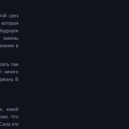
гой срез
 которая
 будущее
 законы
знание в
лать там
т нечего
ирвану. В
е, какой
лее. Что
 Сила это