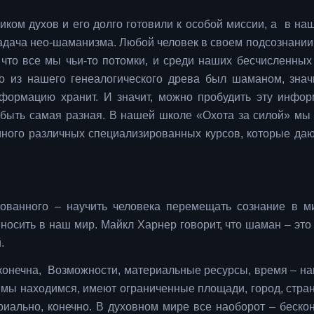
иком духов и его долго готовили к особой миссии, а в на
адача нео-шаманизма. Любой человек в своем подсознании,
 что все мы чьи-то потомки, и среди наших бесчисленных
о из нашего генеалогического древа был шаманом, знач
нформацию хранит. И значит, можно пробудить эту инфо
 быть самая разная. В нашей школе «Охота за силой» мы
 много различных специализированных курсов, которые да
рованного – научить человека перемещать сознание в м
носить в наш мир. Майкл Харнер говорит, что шаман – это 
.
 конечна, Возможности, материальные ресурсы, время – н
 мы находимся, имеют ограниченные площади, город, стра
риально, конечно. В духовном мире все наоборот – бескон