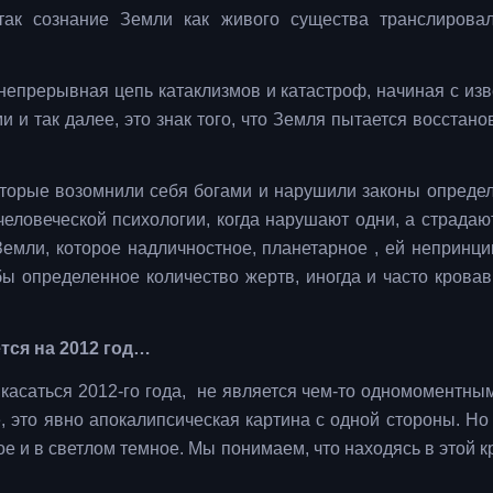
 так сознание Земли как живого существа транслирова
я непрерывная цепь катаклизмов и катастроф, начиная с из
и так далее, это знак того, что Земля пытается восстанов
оторые возомнили себя богами и нарушили законы опреде
человеческой психологии, когда нарушают одни, а страдают
Земли, которое надличностное, планетарное , ей непринци
обы определенное количество жертв, иногда и часто крова
ется на 2012 год…
 касаться 2012-го года, не является чем-то одномоментным
е, это явно апокалипсическая картина с одной стороны. Но
лое и в светлом темное. Мы понимаем, что находясь в этой 