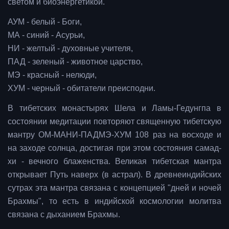
светом и биоэнергетикой.
АУМ - белый - Боги,
МА - синий - Асурьи,
НИ - желтый - духовные учителя,
ПАД - зеленый - животное царство,
МЭ - красный - нелюди,
ХУМ - черный - обитатели преисподни.
В тибетских монастырях Шела и Ламы-Гедунгпа в
состоянии медитации повторяют священную тибетскую
мантру ОМ-МАНИ-ПАДМЭ-ХУМ 108 раз на восходе и
на заходе солнца, достигая при этом состояния самад-
хи - вечного блаженства. Великая тибетская мантра
открывает Путь наверх (в астрал). В древнеиндийских
сутрах эта мантра связана с концепцией "дней и ночей
Брахмы", то есть в индийской космологии молитва
связана с дыханием Брахмы.