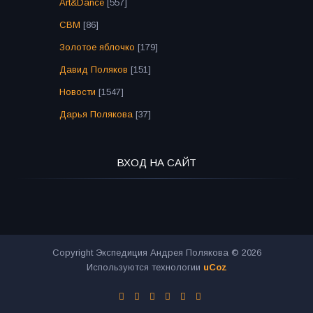
Art&Dance
[557]
СВМ
[86]
Золотое яблочко
[179]
Давид Поляков
[151]
Новости
[1547]
Дарья Полякова
[37]
ВХОД НА САЙТ
Copyright Экспедиция Андрея Полякова © 2026
Используются технологии
uCoz