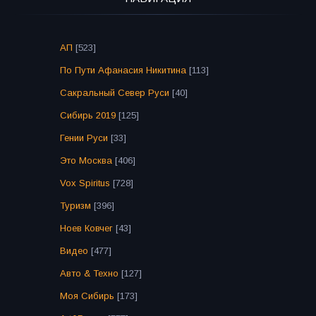
АП
[523]
По Пути Афанасия Никитина
[113]
Сакральный Север Руси
[40]
Сибирь 2019
[125]
Гении Руси
[33]
Это Москва
[406]
Vox Spiritus
[728]
Туризм
[396]
Ноев Ковчег
[43]
Видео
[477]
Авто & Техно
[127]
Моя Сибирь
[173]