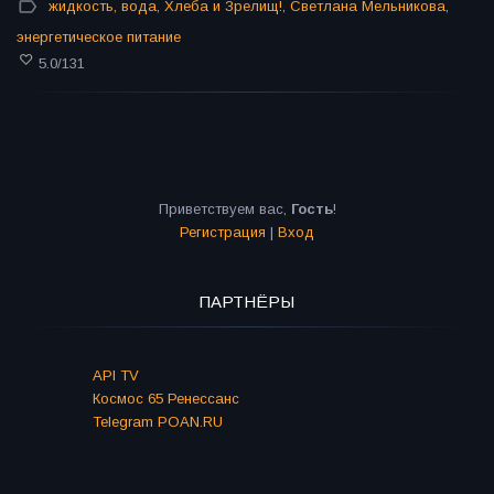
жидкость
,
вода
,
Хлеба и Зрелищ!
,
Светлана Мельникова
,
энергетическое питание
5.0
/
131
Приветствуем вас
,
Гость
!
Регистрация
|
Вход
ПАРТНЁРЫ
API TV
Космос 65 Ренессанс
Telegram POAN.RU