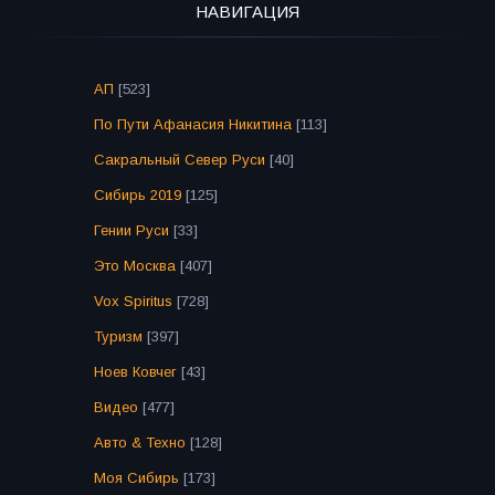
НАВИГАЦИЯ
АП
[523]
По Пути Афанасия Никитина
[113]
Сакральный Север Руси
[40]
Сибирь 2019
[125]
Гении Руси
[33]
Это Москва
[407]
Vox Spiritus
[728]
Туризм
[397]
Ноев Ковчег
[43]
Видео
[477]
Авто & Техно
[128]
Моя Сибирь
[173]