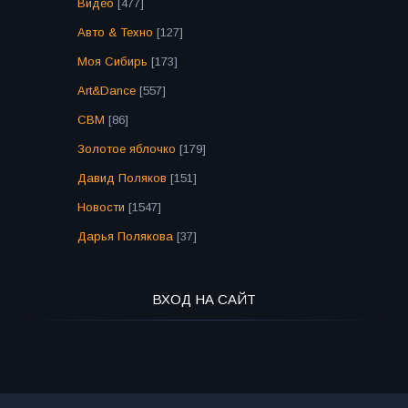
Видео
[477]
Авто & Техно
[127]
Моя Сибирь
[173]
Art&Dance
[557]
СВМ
[86]
Золотое яблочко
[179]
Давид Поляков
[151]
Новости
[1547]
Дарья Полякова
[37]
ВХОД НА САЙТ