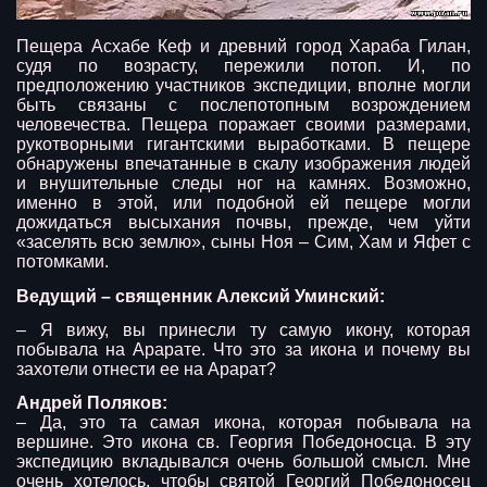
Пещера Асхабе Кеф и древний город Хараба Гилан,
судя по возрасту, пережили потоп. И, по
предположению участников экспедиции, вполне могли
быть связаны с послепотопным возрождением
человечества. Пещера поражает своими размерами,
рукотворными гигантскими выработками. В пещере
обнаружены впечатанные в скалу изображения людей
и внушительные следы ног на камнях. Возможно,
именно в этой, или подобной ей пещере могли
дожидаться высыхания почвы, прежде, чем уйти
«заселять всю землю», сыны Ноя – Сим, Хам и Яфет с
потомками.
Ведущий – священник Алексий Уминский:
– Я вижу, вы принесли ту самую икону, которая
побывала на Арарате. Что это за икона и почему вы
захотели отнести ее на Арарат?
Андрей Поляков:
– Да, это та самая икона, которая побывала на
вершине. Это икона св. Георгия Победоносца. В эту
экспедицию вкладывался очень большой смысл. Мне
очень хотелось, чтобы святой Георгий Победоносец