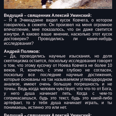
Ведущий – священник Алексий Уминский:
– Я в Эчмиадзине видел кусок Ковчега, о котором
говорилось в сюжете. Он произвел на меня огромное
впечатление, мне показалось, что он даже светится
изнутри. А каково ваше мнение, насколько этот кусок
достоверен? Проводились ли какие-нибудь
исследования?
Андрей Поляков:
– Да, проводились научные изыскания, но доля
скептицизма остается, поскольку исследования говорят
о том, что этому кусочку от Ноева Ковчега не более 10
веков. Я, конечно, с этим глубоко не согласен,
поскольку все последние научные достижения,
которые основаны на так называемом углеводородном
анализе, имеют очень большую погрешность и не
точны. Ведь когда человек чувствует, что что-то от Бога,
у него душа начинает петь. Когда с чем-то
соприкасаешься, будь это текст, будь это какой-либо
артефакт, то у тебя душа начинает играть, и ты
понимаешь, истинно это или нет.
Ведущий – священник Алексий Уминский: