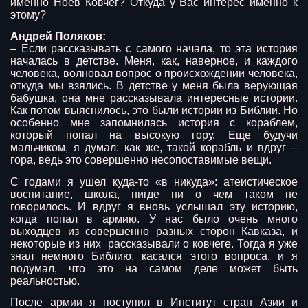
именно Ноев Ковчег? Откуда у Вас интерес именно к
этому?
Андрей Поляков:
– Если рассказывать с самого начала, то эта история
началась в детстве. Меня, как, наверное, и каждого
человека, волновал вопрос о происхождении человека,
откуда мы взялись. В детстве у меня была верующая
бабушка, она мне рассказывала интересные истории.
Как потом выяснилось, это были истории из Библии. Но
особенно мне запомнилась история с кораблем,
который попал на высокую гору. Еще будучи
мальчиком, я думал: как же, такой корабль и вдруг –
гора, ведь это совершенно несопоставимые вещи.
С годами я ушел куда-то «в никуда»: атеистическое
воспитание, школа, нигде ни о чем таком не
говорилось. И вдруг я вновь услышал эту историю,
когда попал в армию. У нас было очень много
выходцев из совершенно разных сторон Кавказа, и
некоторые из них рассказывали о ковчеге. Тогда я уже
знал немного Библию, касался этого вопроса, и я
подумал, что это на самом деле может быть
реальностью.
После армии я поступил в Институт стран Азии и