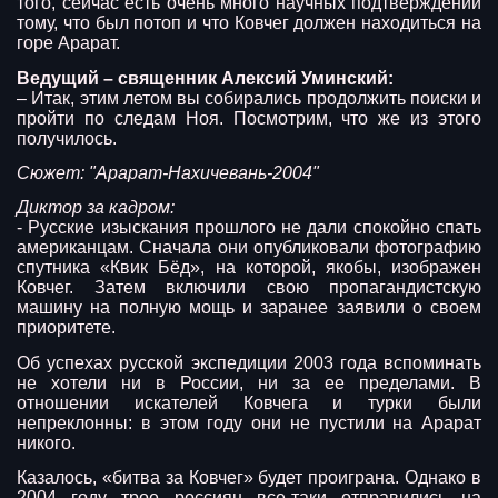
того, сейчас есть очень много научных подтверждений
тому, что был потоп и что Ковчег должен находиться на
горе Арарат.
Ведущий – священник Алексий Уминский:
– Итак, этим летом вы собирались продолжить поиски и
пройти по следам Ноя. Посмотрим, что же из этого
получилось.
Сюжет: "Арарат-Нахичевань-2004"
Диктор за кадром:
- Русские изыскания прошлого не дали спокойно спать
американцам. Сначала они опубликовали фотографию
спутника «Квик Бёд», на которой, якобы, изображен
Ковчег. Затем включили свою пропагандистскую
машину на полную мощь и заранее заявили о своем
приоритете.
Об успехах русской экспедиции 2003 года вспоминать
не хотели ни в России, ни за ее пределами. В
отношении искателей Ковчега и турки были
непреклонны: в этом году они не пустили на Арарат
никого.
Казалось, «битва за Ковчег» будет проиграна. Однако в
2004 году трое россиян все-таки отправились на