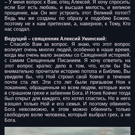
– У меня вопрос к Вам, отец Алексей. Я хочу спросить:
если Бог есть любовь, и высшая милость, и великое
прощение, как Он мог устроить этот Великий потоп?
Ведь мы же созданы по образу и подобию Божию,
поэтому не к нам претензии, а, наверное, к Тому, Кто
нас создал.
Ведущий – священник Алексий Уминский:
– Спасибо Вам за вопрос. Я знаю, что этот вопрос
волнует очень многих людей, особенно в наше время,
когда мы очень мало знакомы со Священной историей,
с самим Священным Писанием. Я хочу ответить на
этот вопрос кратко: дело в том, что, если бы Вы
внимательно прочитали историю потопа и Библию, Вы
увидели бы, что Ной строил свой Ковчег в течение
почти ста лет. Эти сто лет были призывом Ноя к
покаянию, обращенным ко всем людям, которые жили
в страшном грехе и забвении Бога. И Ноев Ковчег тогда
был открыт для каждого, кто хотел спастись. Но в него
взошел только Ной и его семья. И поэтому обвинять
Бога невозможно, в этом можно обвинить только
свободную волю человека, который выбрал грех, а не
Бога.