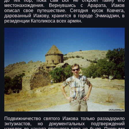
до тех пор, пока сам Бог не откроет тайну его
местонахождения. Вернувшись с Арарата, Иаков
описал свое путешествие. Сегодня кусок Ковчега,
дарованный Иакову, хранится в городе Эчмиадзин, в
резиденции Католикоса всех армян.
Подвижничество святого Иакова только раззадорило
энтузиастов, но документальных подтверждений
находок до начала прошлого века не было. Первыми