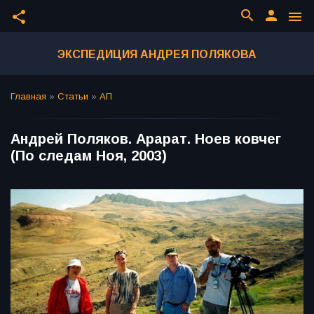
search
person
share
menu
ЭКСПЕДИЦИЯ АНДРЕЯ ПОЛЯКОВА
Главная
»
Статьи
»
АП
Андрей Поляков. Арарат. Ноев ковчег
(По следам Ноя, 2003)