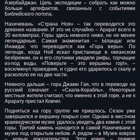
Азербайджан. Цель экспедиции – собрать как можно
больше артефактов, связанных с событиями
Библейского потопа.
Нахичевань. «Страна Ноя» – так переводится это
древнее название. И это не случайно – Арарат всего в
30 километрах. Горы здесь немного ниже, но не менее
легендарные. Самая знаменитая – Ыландаг или
Инамдаг, что переводится как «Гора веры». По
легенде, когда Ной искал пристанище в океанском
безбрежии, он и его спутники увидели рифы, торчащие
из-под воды. «Поверьте – это вершины гор!», –
воскликнул праведник, и судно его ударилось о скалу и
раскололо ее на две части.
Немного дальше – гора Джами Гая, что в переводе на
русский означает – «Скала-Корабль». Некоторые
местные жители считают, что именно к этой горе, а не к
Арарату пристал Ковчег.
Подняться на гору группе не пришлось. Сезон уже
завершился и вершину покрыл снег. Однако в местном
краеведческом музее удалось увидеть два камня с этой
горы. Третий камень находится в самой Нахичевани в
музее под открытым небом. А рядом – в Музее ковров
– новые доказательства. Этот ковер – прямое