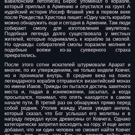
вавилонский летописец Берос упоминал о корабле,
который приплыл в Армению и опустился на грунт. А
иудейский историк Иосиф Флавий уже в первом веке
после Рождества Христова пишет: «Одну часть корабля
можно обнаружить еще и сегодня в Армении. Там люди
собирают смолу для изготовления амулетов».
Подобная легенда долго существовала у местных
жителей, которые поднимались к кораблю за смолой.
Но однажды собирателей смолы поразили молния и
подобные вояжи из-за суеверного страха
прекратились.
После этого сотни искателей штурмовали Арарат и
многие, по их утверждениям, не только видели Ковчег,
но и проникали внутрь. В средние века на поиск
легендарного корабля отправился византийский монах
по имени Иаков. Трижды он пытался достичь заветного
места и, падая в изнеможении, засыпал, а когда
просыпался, понимал, что опять находится в самом
начале пути. В третий раз он обнаружил прямо перед
собой родник. Утолив жажду, Иаков увидел ангела,
который сказал, что Бог услышал его молитвы и в
награду передал кусок древесины от Ковчега. Однако
категорически запретил восходить на гору. И еще ангел
добавил, что ни один человек не сможет найти Ковчег