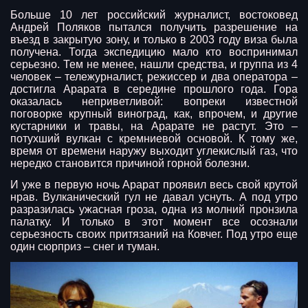
Больше 10 лет российский журналист, востоковед
Андрей Поляков пытался получить разрешение на
въезд в закрытую зону, и только в 2003 году виза была
получена. Тогда экспедицию мало кто воспринимал
серьезно. Тем не менее, нашли средства, и группа из 4
человек – тележурналист, режиссер и два оператора –
достигла Арарата в середине прошлого года. Гора
оказалась неприветливой: вопреки известной
поговорке крупный виноград, как, впрочем, и другие
кустарники и травы, на Арарате не растут. Это –
потухший вулкан с кремниевой основой. К тому же,
время от времени наружу выходит углекислый газ, что
нередко становится причиной горной болезни.
И уже в первую ночь Арарат проявил весь свой крутой
нрав. Вулканический гул не давал уснуть. А под утро
разразилась ужасная гроза, одна из молний пронзила
палатку. И только в этот момент все осознали
серьезность своих притязаний на Ковчег. Под утро еще
один сюрприз – снег и туман.