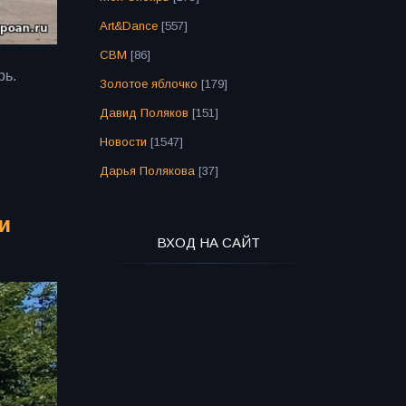
Art&Dance
[557]
СВМ
[86]
рь.
Золотое яблочко
[179]
Давид Поляков
[151]
Новости
[1547]
Дарья Полякова
[37]
и
ВХОД НА САЙТ