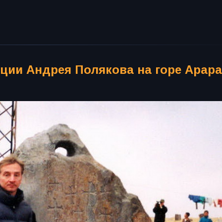
ции Андрея Полякова на горе Арара