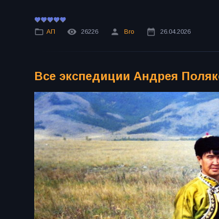
АП
26226
Bro
26.04.2026
Все экспедиции Андрея Поляко