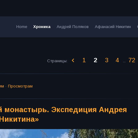
Home
Хроника
Андрей Поляков
Афанасий Никитин
1
2
3
4
72
Страницы
:
...
ям
·
Просмотрам
й монастырь. Экспедиция Андрея
Никитина»