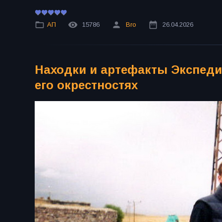
АП
15786
Bro
26.04.2026
Находки и артефакты Экспеди
его окрестностях