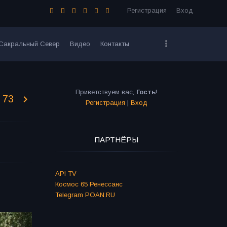
Регистрация
Вход
Сакральный Север
Видео
Контакты
Приветствуем вас
,
Гость
!
73
Регистрация
|
Вход
ПАРТНЁРЫ
API TV
Космос 65 Ренессанс
Telegram POAN.RU