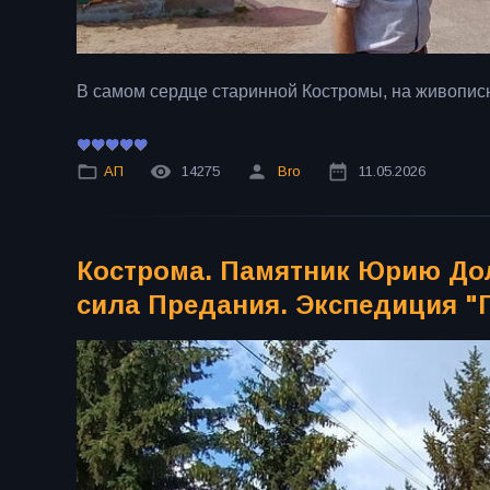
В самом сердце старинной Костромы, на живопис
АП
14275
Bro
11.05.2026
Кострома. Памятник Юрию Дол
сила Предания. Экспедиция "