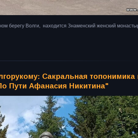
ном берегу Волги, находится Знаменский женский монасты
горукому: Сакральная топонимика 
По Пути Афанасия Никитина"