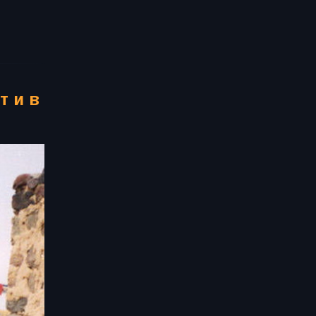
т и в