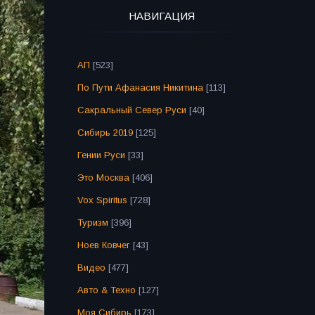
НАВИГАЦИЯ
АП
[523]
По Пути Афанасия Никитина
[113]
Сакральный Север Руси
[40]
Сибирь 2019
[125]
Гении Руси
[33]
Это Москва
[406]
Vox Spiritus
[728]
Туризм
[396]
Ноев Ковчег
[43]
Видео
[477]
Авто & Техно
[127]
Моя Сибирь
[173]