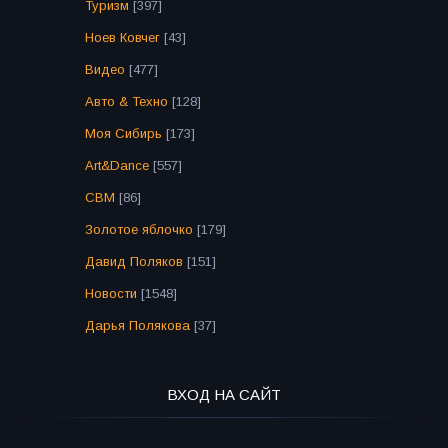
Туризм
[397]
Ноев Ковчег
[43]
Видео
[477]
Авто & Техно
[128]
Моя Сибирь
[173]
Art&Dance
[557]
СВМ
[86]
Золотое яблочко
[179]
Давид Поляков
[151]
Новости
[1548]
Дарья Полякова
[37]
ВХОД НА САЙТ