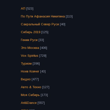
АП
[523]
По Пути Афанасия Никитина
[113]
Сакральный Север Руси
[40]
Сибирь 2019
[125]
Гении Руси
[33]
Это Москва
[406]
Vox Spiritus
[728]
Туризм
[396]
Ноев Ковчег
[43]
Видео
[477]
Авто & Техно
[127]
Моя Сибирь
[173]
Art&Dance
[557]