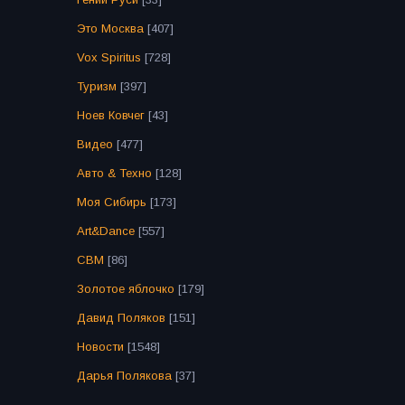
Это Москва
[407]
Vox Spiritus
[728]
Туризм
[397]
Ноев Ковчег
[43]
Видео
[477]
Авто & Техно
[128]
Моя Сибирь
[173]
Art&Dance
[557]
СВМ
[86]
Золотое яблочко
[179]
Давид Поляков
[151]
Новости
[1548]
Дарья Полякова
[37]