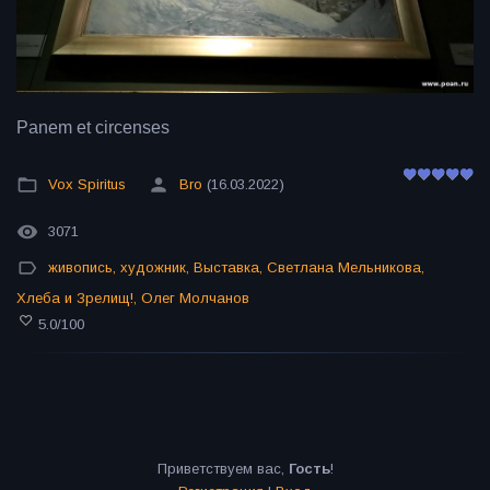
Panem et circenses
Vox Spiritus
Bro
(16.03.2022)
3071
живопись
,
художник
,
Выставка
,
Светлана Мельникова
,
Хлеба и Зрелищ!
,
Олег Молчанов
5.0
/
100
Приветствуем вас
,
Гость
!