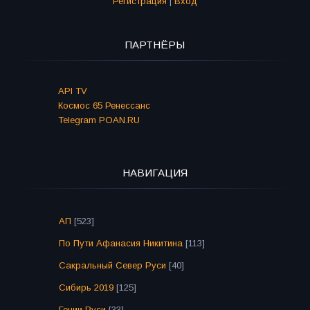
Регистрация
|
Вход
ПАРТНЁРЫ
API TV
Космос 65 Ренессанс
Telegram POAN.RU
НАВИГАЦИЯ
АП
[523]
По Пути Афанасия Никитина
[113]
Сакральный Север Руси
[40]
Сибирь 2019
[125]
Гении Руси
[33]