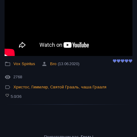
Vox Spiritus
Bro
(13.06.2020)
2768
Христос
,
Гиммлер
,
Святой Грааль
,
чаша Грааля
5.0
/
36
Приветствуем вас
,
Гость
!