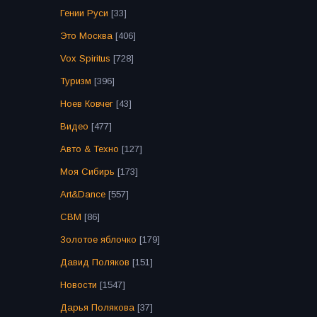
Гении Руси
[33]
Это Москва
[406]
Vox Spiritus
[728]
Туризм
[396]
Ноев Ковчег
[43]
Видео
[477]
Авто & Техно
[127]
Моя Сибирь
[173]
Art&Dance
[557]
СВМ
[86]
Золотое яблочко
[179]
Давид Поляков
[151]
Новости
[1547]
Дарья Полякова
[37]