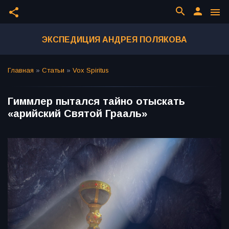
search
person
share
menu
ЭКСПЕДИЦИЯ АНДРЕЯ ПОЛЯКОВА
Главная
»
Статьи
»
Vox Spiritus
Гиммлер пытался тайно отыскать
«арийский Святой Грааль»