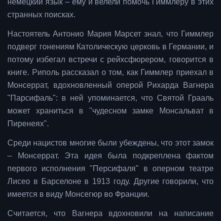
немецкий язык – ему и велели помочь Гиммлеру в этих
странных поисках.
Настоятель Антонио Мария Марсет знал, что Гиммлер
подверг гонениям Католическую церковь в Германии, и
потому избегал встречи с рейхсфюрером, говорится в
книге. Риполь рассказал о том, как Гиммлер приехал в
Монсеррат, вдохновленный оперой Рихарда Вагнера
"Парсифаль": в ней упоминается, что Святой Грааль
может храниться в "чудесном замке Монсальват в
Пиренеях".
Среди нацистов многие были убеждены, что этот замок
– Монсеррат. Эта идея была подкреплена фактом
первого исполнения "Персифаля" в оперном театре
Лисео в Барселоне в 1913 году. Другие говорили, что
имеется в виду Монсегюр во Франции.
Считается, что Вагнера вдохновили на написание