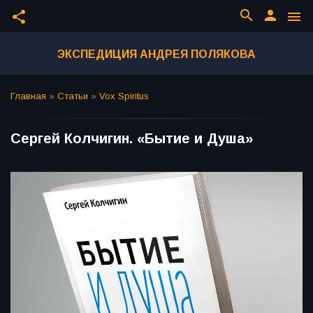
search
person
share
menu
ЭКСПЕДИЦИЯ АНДРЕЯ ПОЛЯКОВА
Главная
»
Статьи
»
Vox Spiritus
Сергей Колчигин. «Бытие и Душа»