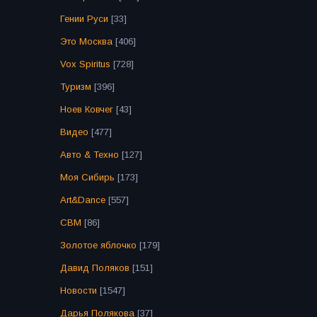
Гении Руси
[33]
Это Москва
[406]
Vox Spiritus
[728]
Туризм
[396]
Ноев Ковчег
[43]
Видео
[477]
Авто & Техно
[127]
Моя Сибирь
[173]
Art&Dance
[557]
СВМ
[86]
Золотое яблочко
[179]
Давид Поляков
[151]
Новости
[1547]
Дарья Полякова
[37]