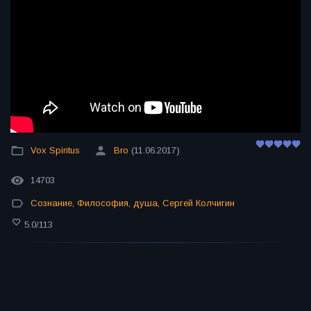
Vox Spiritus
Bro
(11.06.2017)
14703
Сознание
,
Философия
,
душа
,
Сергей Колчигин
5.0
/
113