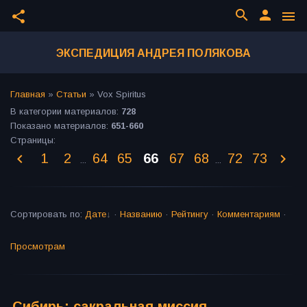
search
person
share
menu
ЭКСПЕДИЦИЯ АНДРЕЯ ПОЛЯКОВА
Главная
»
Статьи
»
Vox Spiritus
В категории материалов
:
728
Показано материалов
:
651-660
Страницы
:
1
2
64
65
66
67
68
72
73
...
...
Сортировать по
:
Дате
·
Названию
·
Рейтингу
·
Комментариям
·
Просмотрам
Сибирь: сакральная миссия