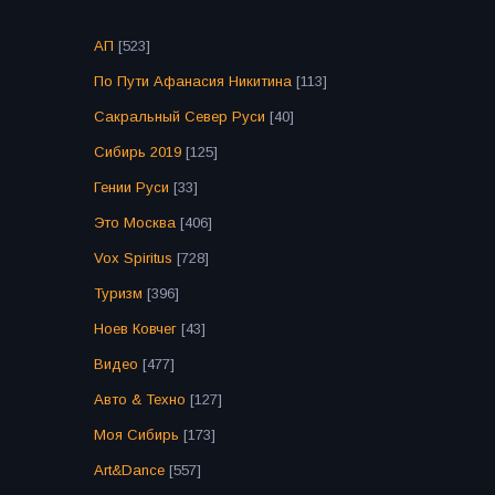
АП
[523]
По Пути Афанасия Никитина
[113]
Сакральный Север Руси
[40]
Сибирь 2019
[125]
Гении Руси
[33]
Это Москва
[406]
Vox Spiritus
[728]
Туризм
[396]
Ноев Ковчег
[43]
Видео
[477]
Авто & Техно
[127]
Моя Сибирь
[173]
Art&Dance
[557]