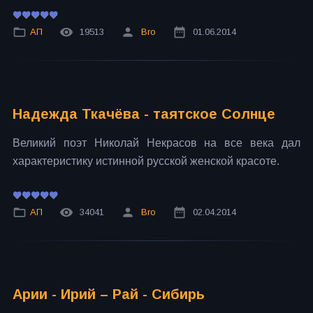
АП
19513
Bro
01.06.2014
Надежда Ткачёва - таятское Солнце
Великий поэт Николай Некрасов на все века дал
характеристику истинной русской женской красоте.
АП
34041
Bro
02.04.2014
Арии - Ирий – Рай - Сибирь