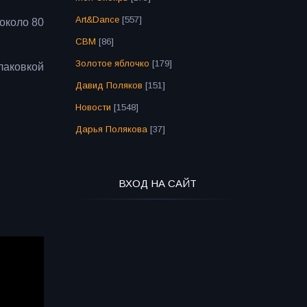
Art&Dance
[557]
около 80
СВМ
[86]
Золотое яблочко
[179]
лаковкой
Давид Поляков
[151]
Новости
[1548]
Дарья Полякова
[37]
ВХОД НА САЙТ