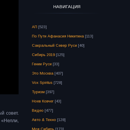
НАВИГАЦИЯ
АП
[523]
По Пути Афанасия Никитина
[113]
Сакральный Север Руси
[40]
Сибирь 2019
[125]
Гении Руси
[33]
Это Москва
[407]
Vox Spiritus
[728]
Туризм
[397]
Ноев Ковчег
[43]
Видео
[477]
й совет.
Авто & Техно
[128]
 «Нелли,
Моя Сибирь
[173]