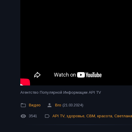
Агентство Популярной Информации API TV
Видео
Bro
(21.03.2024)
3541
API TV
,
здоровье
,
СВМ
,
красота
,
Светлана