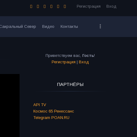
Регистрация
Вход
Сакральный Север
Видео
Контакты
Приветствуем вас
,
Гость
!
Регистрация
|
Вход
ПАРТНЁРЫ
API TV
Космос 65 Ренессанс
Telegram POAN.RU