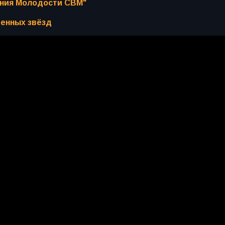
ения Молодости СВМ"
менных звёзд