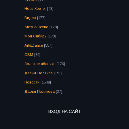
Ноев Ковчег
[43]
Видео
[477]
Авто & Техно
[128]
Моя Сибирь
[173]
Art&Dance
[557]
СВМ
[86]
Золотое яблочко
[179]
Давид Поляков
[151]
Новости
[1548]
Дарья Полякова
[37]
ВХОД НА САЙТ