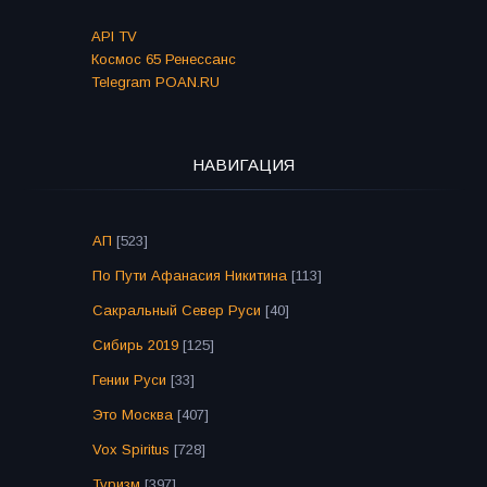
API TV
Космос 65 Ренессанс
Telegram POAN.RU
НАВИГАЦИЯ
АП
[523]
По Пути Афанасия Никитина
[113]
Сакральный Север Руси
[40]
Сибирь 2019
[125]
Гении Руси
[33]
Это Москва
[407]
Vox Spiritus
[728]
Туризм
[397]