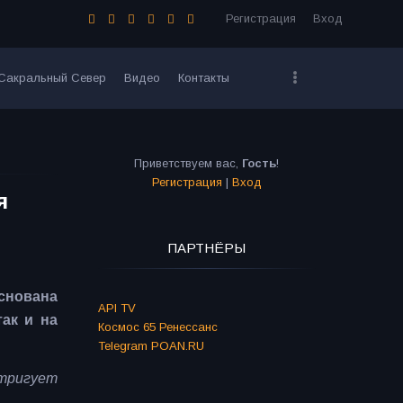
Регистрация
Вход
Сакральный Север
Видео
Контакты
Приветствуем вас
,
Гость
!
Регистрация
|
Вход
я
ПАРТНЁРЫ
основана
API TV
ак и на
Космос 65 Ренессанс
Telegram POAN.RU
нтригует