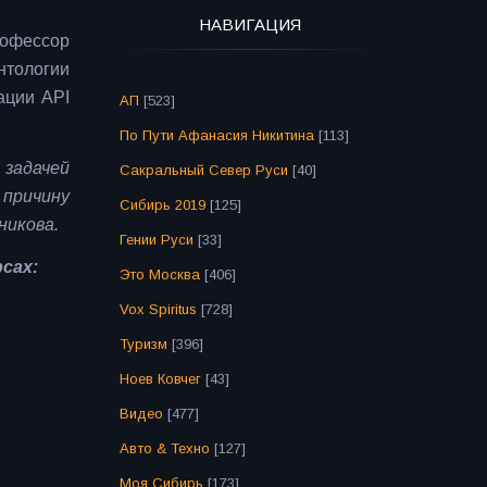
НАВИГАЦИЯ
рофессор
нтологии
ации API
АП
[523]
По Пути Афанасия Никитина
[113]
 задачей
Сакральный Север Руси
[40]
 причину
Сибирь 2019
[125]
никова.
Гении Руси
[33]
сах:
Это Москва
[406]
Vox Spiritus
[728]
Туризм
[396]
Ноев Ковчег
[43]
Видео
[477]
Авто & Техно
[127]
Моя Сибирь
[173]