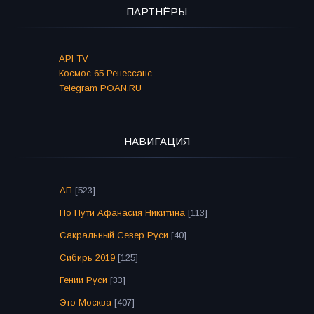
ПАРТНЁРЫ
API TV
Космос 65 Ренессанс
Telegram POAN.RU
НАВИГАЦИЯ
АП
[523]
По Пути Афанасия Никитина
[113]
Сакральный Север Руси
[40]
Сибирь 2019
[125]
Гении Руси
[33]
Это Москва
[407]