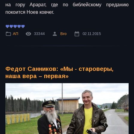
на гору Арарат, где по библейскому преданию
покоится Ноев ковчег.
АП
33344
Bro
02.11.2015
Федот Санников: «Мы - староверы,
наша вера – первая»