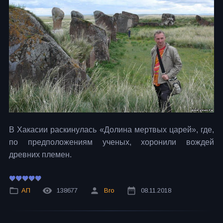
В Хакасии раскинулась «Долина мертвых царей», где,
по предположениям ученых, хоронили вождей
древних племен.
АП
138677
Bro
08.11.2018