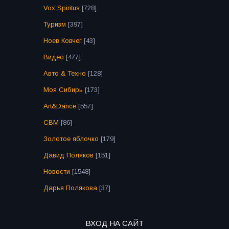
Vox Spiritus
[728]
Туризм
[397]
Ноев Ковчег
[43]
Видео
[477]
Авто & Техно
[128]
Моя Сибирь
[173]
Art&Dance
[557]
СВМ
[86]
Золотое яблочко
[179]
Давид Поляков
[151]
Новости
[1548]
Дарья Полякова
[37]
ВХОД НА САЙТ