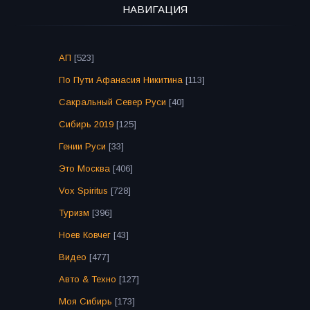
НАВИГАЦИЯ
АП
[523]
По Пути Афанасия Никитина
[113]
Сакральный Север Руси
[40]
Сибирь 2019
[125]
Гении Руси
[33]
Это Москва
[406]
Vox Spiritus
[728]
Туризм
[396]
Ноев Ковчег
[43]
Видео
[477]
Авто & Техно
[127]
Моя Сибирь
[173]