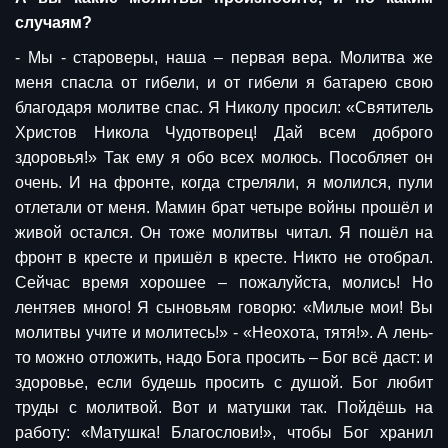
случаям?
- Мы - староверы, наша – первая вера. Молитва же
меня спасла от гибели, и от гибели я батарею свою
благодаря молитве спас. Я Николу просил: «Святитель
Христов Никола Чудотворец! Дай всем доброго
здоровья!» Так ему я обо всех молюсь. Пособляет он
очень. И на фронте, когда стреляли, я молился, пули
отлетали от меня. Мамин брат четыре войны прошёл и
живой остался. Он тоже молитвы читал. Я пошёл на
фронт в кресте и пришёл в кресте. Никто не отобрал.
Сейчас время хорошее – пожалуйста, молись! Но
лентяев много! Я сыновьям говорю: «Милые мои! Вы
молитвы учите и молитесь!» - «Неохота, тятя!». А лень-
то можно отложить, надо Бога просить – Бог всё даст: и
здоровье, если будешь просить с душой. Бог любит
труды с молитвой. Вот и матушки так. Пойдёшь на
работу: «Матушка! Благослови!», чтобы Бог хранил