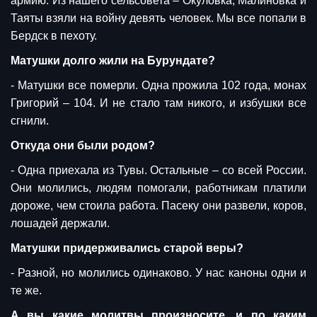
армию. Из нашего сельсовета – Окуловка, Малиновка и
Таяты взяли на войну девять человек. Мы все попали в
Бердск в пехоту.
Матушки долго жили на Бурундате?
- Матушки все померли. Одна прожила 102 года, монах
Григорий – 104. И не стало там никого, и избушки все
сгнили.
Откуда они были родом?
- Одна приехала из Тувы. Остальные – со всей России.
Они молились, людям помогали, работникам платили
дороже, чем стоила работа. Пасеку они развели, коров,
лошадей держали.
Матушки придерживались старой веры?
- Разной, но молились одинаково. У нас каноны одни и
те же.
А вы какие молитвы произносите, и по каким