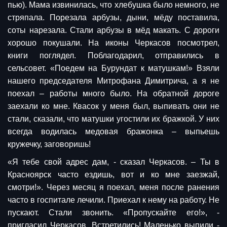
пью). Мама извинилась, что хлебушка было немного, не
стряпала. Порезала арбузы, дыни, мёду поставила,
соты нарезала. Стали арбузы в мёд макать. С дороги
хорошо покушали. На иконы Черкасов посмотрел,
книги поглядел. Поблагодарил, отправились в
сельсовет. «Поедем на Бурундат к матушкам!» Взяли
нашего председателя Митрофана Димитрича, а я не
поехал – работы много было. На обратной дороге
заехали ко мне. Квасок у меня был, выпивать они не
стали, сказали, что матушки угостили их бражкой. У них
всегда водилась медовая бражонка – выпьешь
кружечку, заговоришь!
«Я тебе свой адрес дам, - сказал Черкасов. – Ты в
Красноярск часто ездишь, вот и ко мне заезжай,
смотри!». Через месяц я поехал, меня после ранения
часто в госпитале лечили. Приехал к нему на работу. Не
пускают. Стали звонить. «Пропускайте его!», -
пригласил Черкасов. Встретились! Маленько выпили -