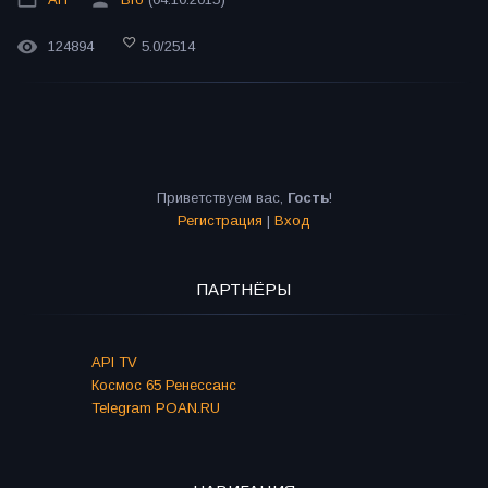
124894
5.0
/
2514
Приветствуем вас
,
Гость
!
Регистрация
|
Вход
ПАРТНЁРЫ
API TV
Космос 65 Ренессанс
Telegram POAN.RU