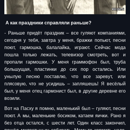
А как праздники справляли раньше?
- Раньше придёт праздник – все гуляют компаниями,
сегодня у тебя, завтра у меня, бражки попьют, песни
поют, гармошка, балалайка, играют. Сейчас мода
пошла только лежать, телевизор смотреть, вот и
пропали гармошки. У меня граммофон был, труба
большущая, пластинки до сих пор остались. Или
унылую песню поставлю, что все заревут, или
плясовую, что не усидишь – запляшешь! Я весёлый
был, у меня отец гармонист был, в другие деревне его
возили.
Вот на Пасху я помню, маленький был – гуляют, песни
поют. А мы, маленькие босиком, катаем яички. Рано я
без отца остался, с шести лет. Один класс закончил,