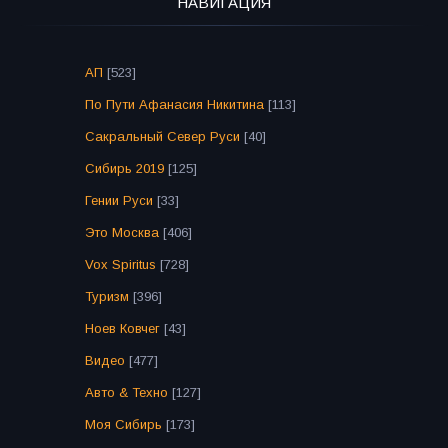
НАВИГАЦИЯ
АП
[523]
По Пути Афанасия Никитина
[113]
Сакральный Север Руси
[40]
Сибирь 2019
[125]
Гении Руси
[33]
Это Москва
[406]
Vox Spiritus
[728]
Туризм
[396]
Ноев Ковчег
[43]
Видео
[477]
Авто & Техно
[127]
Моя Сибирь
[173]