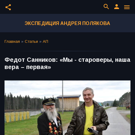
search
person
share
menu
ЭКСПЕДИЦИЯ АНДРЕЯ ПОЛЯКОВА
Главная
»
Статьи
»
АП
Федот Санников: «Мы - староверы, наша
вера – первая»