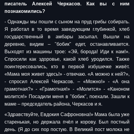
писатель Алексей Черкасов. Как вы с ним
познакомились?
- Однажды мы пошли с сыном на пруд грибы собирать.
Я работал в то время заведующим глубинкой, хлеб
государственный в амбары засыпал. Вышли на
деревню, видим – "бобик" едет, останавливается.
Выходят из машины трое: «Эй, борода! Иди к нам!».
Спросили как здоровье, какой хлеб уродился. Также
поинтересовались, кто в первой избушечке живёт.
«Мама моя живет здесь!» - отвечаю. «А можно к ней?»,
- спросил Алексей Черкасов. – «Можно!» - «А она
грамотная?» - «Грамотная!» - «Молится» - «Каноном
молится!» Посадили меня в "бобик", поехали. Зашли к
маме – председатель района, Черкасов и я.
«Здравствуйте, Евдокия Сафроновна!» Мама была уже
старенькая, но держала пчёл и корову. Был постный
день. (Я до сих пор постую. В Великий пост молока не