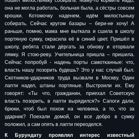
пошёл милостыньку собирать. Маму-то кормить надо,
она не могла работать, больная была, а сёстры совсем
крошки. Котомочку наденем, идём милостыньку
собирать. Сейчас кругом базары – бери-не хочу! А
раньше, помню, мама мне выткала и сшила в школу
портяную сумку, окрасила её в синий цвет. Пришёл в
школу, ребята стали дёргать за обнову и оторвали
лямку. Я стою-реву. Учительница пришла – пришила.
Сейчас попробуй - надень порты самотканные: что,
власть нашу позорить будешь? Это у нас случай был.
Скотников-ударников труда вызвали в Москву. Один
лапти надел, штаны портяные. Выстроили их. Ему
говорят: «Ты что, гражданин, приехал Советскую
власть позорить, в лапти вырядился?» Сапоги дали,
брюки, чтоб был похож на человека, а то, что за
ударник? Поехали домой, он все добро в сумку
положил, а сам опять в лапти переоделся.
К Бурундату проявлял интерес известный