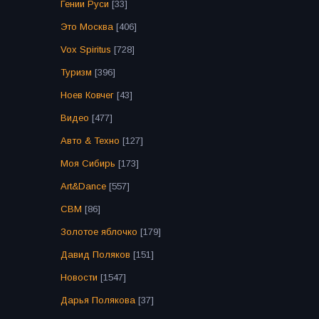
Гении Руси
[33]
Это Москва
[406]
Vox Spiritus
[728]
Туризм
[396]
Ноев Ковчег
[43]
Видео
[477]
Авто & Техно
[127]
Моя Сибирь
[173]
Art&Dance
[557]
СВМ
[86]
Золотое яблочко
[179]
Давид Поляков
[151]
Новости
[1547]
Дарья Полякова
[37]