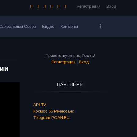
Регистрация
Вход
Сакральный Север
Видео
Контакты
Приветствуем вас
,
Гость
!
Регистрация
|
Вход
ции
ПАРТНЁРЫ
API TV
Космос 65 Ренессанс
Telegram POAN.RU