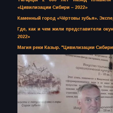
«Цивилизации Сибири – 2022»
Каменный город «Чёртовы зубья». Эксп
Где, как и чем жили представители оку
2022»
Магия реки Казыр. "Цивилизации Сибири 