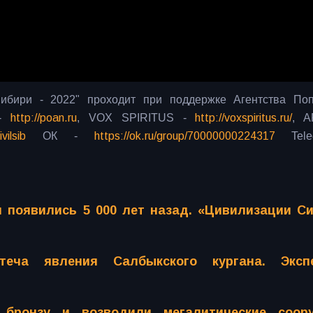
ибири - 2022" проходит при поддержке Агентства По
 -
http://poan.ru
, VOX SPIRITUS -
http://voxspiritus.ru/
, A
vilsib
ОК -
https://ok.ru/group/70000000224317
Tele
 появились 5 000 лет назад. «Цивилизации С
теча явления Салбыкского кургана. Эксп
бронзу и возводили мегалитические соору