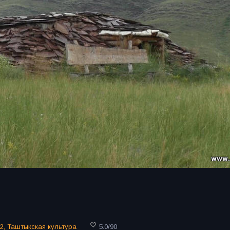
2
,
Таштыкская культура
5.0
/
90