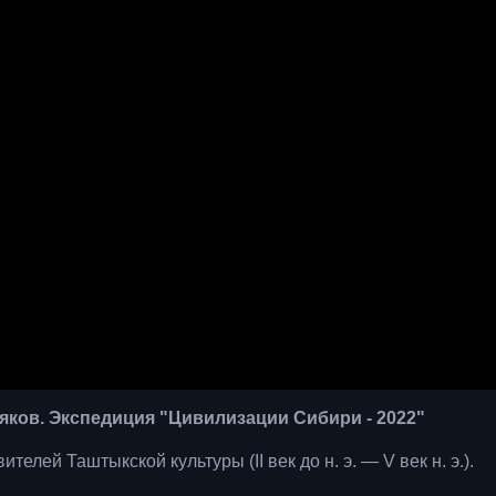
ляков. Экспедиция "Цивилизации Сибири - 2022"
лей Таштыкской культуры (II век до н. э. — V век н. э.).