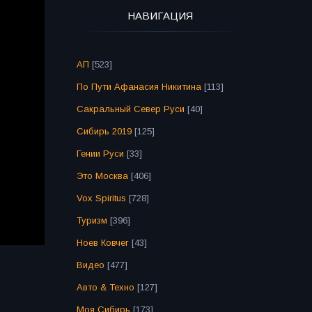
НАВИГАЦИЯ
АП
[523]
По Пути Афанасия Никитина
[113]
Сакральный Север Руси
[40]
Сибирь 2019
[125]
Гении Руси
[33]
Это Москва
[406]
Vox Spiritus
[728]
Туризм
[396]
Ноев Ковчег
[43]
Видео
[477]
Авто & Техно
[127]
Моя Сибирь
[173]