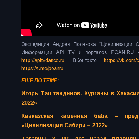
Экспедиция Андрея Полякова "Цивилизации С
Информации API TV и порталов POAN.RU
http://apitvdance.ru
, ВКонтакте
https://vk.com/ci
https://t.me/poanru
ЕЩЁ ПО ТЕМЕ:
Игорь Таштандинов. Курганы в Хакасии
2022»
Кавказская каменная баба – пред
«Цивилизации Сибири – 2022»
Тагарцы 2 000 лет назад плавили 