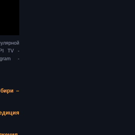
пулярной
PI TV -
gram -
ибири –
едиция
жения.