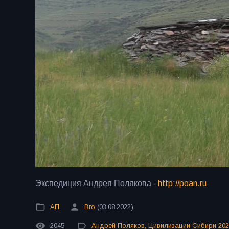
Экспедиция Андрея Полякова -
http://poan.ru
АП
Bro
(03.08.2022)
2045
Андрей Поляков
,
Цивилизации Сибири 202