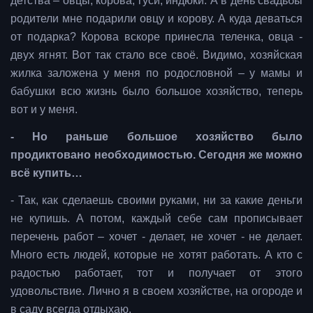
детства – овцы, корова, гуси, индюки. А в день свадьбы
родители мне подарили овцу и корову. А куда деваться
от подарка? Корова вскоре принесла теленка, овца -
двух ягнят. Вот так стало все своё. Видимо, хозяйская
жилка заложена у меня по родословной – у мамы и
бабушки всю жизнь было большое хозяйство, теперь
вот и у меня.
- Но раньше большое хозяйство было
продиктовано необходимостью. Сегодня же можно
всё купить…
- Так, как сделаешь своими руками, ни за какие деньги
не купишь. А потом, каждый себе сам прописывает
перечень работ – хочет - делает, не хочет - не делает.
Много есть людей, которые не хотят работать. А кто с
радостью работает, тот и получает от этого
удовольствие. Лично я в своем хозяйстве, на огороде и
в саду всегда отдыхаю.