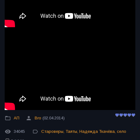
АП
Bro
(02.04.2014)
34045
Староверы
,
Таяты
,
Надежда Ткачёва
,
село