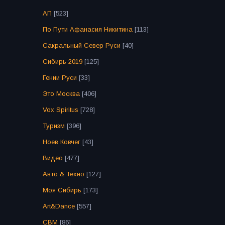
АП
[523]
По Пути Афанасия Никитина
[113]
Сакральный Север Руси
[40]
Сибирь 2019
[125]
Гении Руси
[33]
Это Москва
[406]
Vox Spiritus
[728]
Туризм
[396]
Ноев Ковчег
[43]
Видео
[477]
Авто & Техно
[127]
Моя Сибирь
[173]
Art&Dance
[557]
СВМ
[86]