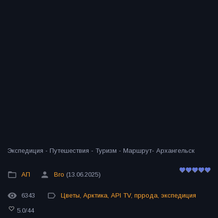
Экспедиция - Путешествия - Туризм - Маршрут- Архангельск
АП
Bro
(13.06.2025)
6343
Цветы
,
Арктика
,
API TV
,
пррода
,
экспедиция
5.0
/
44