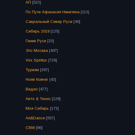
АП
[523]
По Пути Афанасия Никитина
[113]
Сакральный Север Руси
[40]
Сибирь 2019
[125]
Гении Руси
[33]
Это Москва
[407]
Vox Spiritus
[728]
Туризм
[397]
Ноев Ковчег
[43]
Видео
[477]
Авто & Техно
[128]
Моя Сибирь
[173]
Art&Dance
[557]
СВМ
[86]