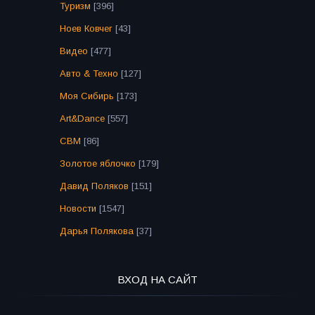
Туризм
[396]
Ноев Ковчег
[43]
Видео
[477]
Авто & Техно
[127]
Моя Сибирь
[173]
Art&Dance
[557]
СВМ
[86]
Золотое яблочко
[179]
Давид Поляков
[151]
Новости
[1547]
Дарья Полякова
[37]
ВХОД НА САЙТ