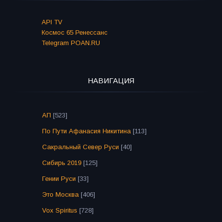
API TV
Космос 65 Ренессанс
Telegram POAN.RU
НАВИГАЦИЯ
АП
[523]
По Пути Афанасия Никитина
[113]
Сакральный Север Руси
[40]
Сибирь 2019
[125]
Гении Руси
[33]
Это Москва
[406]
Vox Spiritus
[728]