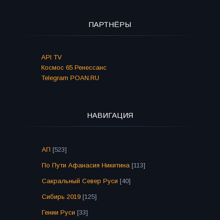
ПАРТНЁРЫ
API TV
Космос 65 Ренессанс
Telegram POAN.RU
НАВИГАЦИЯ
АП
[523]
По Пути Афанасия Никитина
[113]
Сакральный Север Руси
[40]
Сибирь 2019
[125]
Гении Руси
[33]