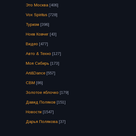
Это Москва
[406]
Vox Spiritus
[728]
Туризм
[396]
Ноев Ковчег
[43]
Видео
[477]
Авто & Техно
[127]
Моя Сибирь
[173]
Art&Dance
[557]
СВМ
[86]
Золотое яблочко
[179]
Давид Поляков
[151]
Новости
[1547]
Дарья Полякова
[37]