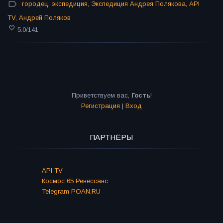
городец
,
экспедиция
,
Экспедиция Андрея Полякова
,
API
TV
,
Андрей Поляков
5.0
/
141
Приветствуем вас
,
Гость
!
Регистрация
|
Вход
ПАРТНЁРЫ
API TV
Космос 65 Ренессанс
Telegram POAN.RU