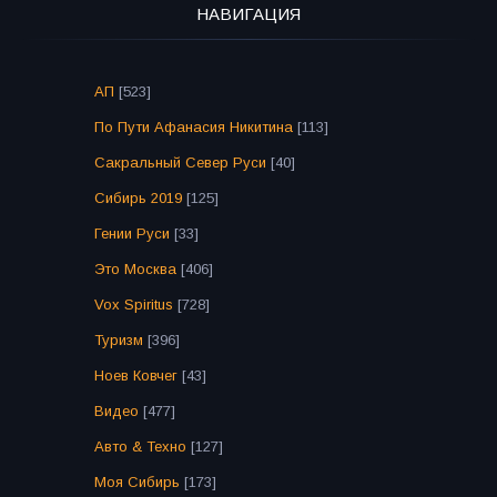
НАВИГАЦИЯ
АП
[523]
По Пути Афанасия Никитина
[113]
Сакральный Север Руси
[40]
Сибирь 2019
[125]
Гении Руси
[33]
Это Москва
[406]
Vox Spiritus
[728]
Туризм
[396]
Ноев Ковчег
[43]
Видео
[477]
Авто & Техно
[127]
Моя Сибирь
[173]