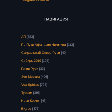
Telegram POAN.RU
НАВИГАЦИЯ
АП
[523]
По Пути Афанасия Никитина
[113]
Сакральный Север Руси
[40]
Сибирь 2019
[125]
Гении Руси
[33]
Это Москва
[406]
Vox Spiritus
[728]
Туризм
[396]
Ноев Ковчег
[43]
Видео
[477]