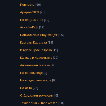
Портреты
[59]
Арарат-2003
[25]
По следам Ноя
[19]
Асхаби-Кэф
[19]
Байкальский стоунхендж
[15]
Курганы Каратуза
[13]
В музее Красноярска
[11]
Капище в Красотынке
[20]
Аномальная Рязань
[9]
На велосипеде
[9]
На воздушном шаре
[8]
На авто
[22]
С Друзьями-рокерами
[6]
Технологии и Творчество
[18]