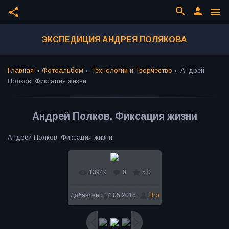
search
person
share
menu
ЭКСПЕДИЦИЯ АНДРЕЯ ПОЛЯКОВА
Главная
»
Фотоальбом
»
Технологии и Творчество
»
Андрей
Полков. Фиксация жизни
Андрей Полков. Фиксация жизни
Андрей Полков. Фиксация жизни
13949
0
5.0
В реальном размере
Добавлено
14.05.2016
Bro
800x531
/ 119.5Kb