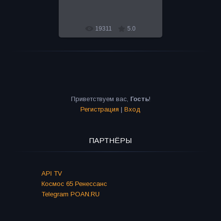
Bro
19311
5.0
Приветствуем вас
,
Гость
!
Регистрация
|
Вход
ПАРТНЁРЫ
API TV
Космос 65 Ренессанс
Telegram POAN.RU