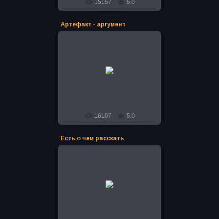
15157
5.0
Артефакт - аргумент
16.04.2016
Во время Экспедиции Андрея
Полякова "Тайны Сибири 2011-14"
был найден древний артефакт.
Идентифицировали находку в уч...
Bro
16107
5.0
Есть о чем расскать
16.04.2016
Во время Экспедиции Андрея
Полякова "Тайны Сибири 2011-14"
был найден древний артефакт.
Идентифицировали находку в уч...
Bro