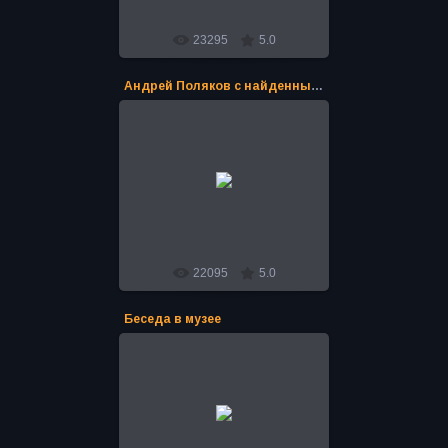
23295
5.0
Андрей Поляков с найденным артефактом
16.04.2016
Во время Экспедиции Андрея
Полякова "Тайны Сибири 2011-14"
был найден древний артефакт.
Идентифицировали находку в уч...
Bro
22095
5.0
Беседа в музее
16.04.2016
Во время Экспедиции Андрея
Полякова "Тайны Сибири 2011-14"
был найден древний артефакт.
Идентифицировали находку в уч...