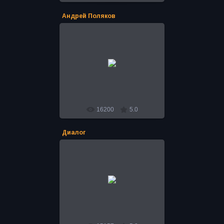
Андрей Поляков
16.04.2016
Во время Экспедиции Андрея
Полякова "Тайны Сибири 2011-14"
был найден древний артефакт.
Идентифицировали находку в уч...
Bro
16200
5.0
Диалог
16.04.2016
Во время Экспедиции Андрея
Полякова "Тайны Сибири 2011-14"
был найден древний артефакт.
Идентифицировали находку в уч...
Bro