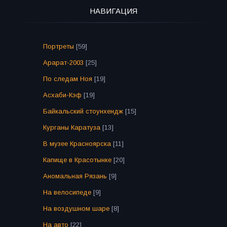
НАВИГАЦИЯ
Портреты
[59]
Арарат-2003
[25]
По следам Ноя
[19]
Асхаби-Кэф
[19]
Байкальский стоунхендж
[15]
Курганы Каратуза
[13]
В музее Красноярска
[11]
Капище в Красотынке
[20]
Аномальная Рязань
[9]
На велосипеде
[9]
На воздушном шаре
[8]
На авто
[22]