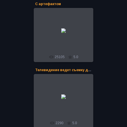
C артефактом
16.04.2016
Во время Экспедиции Андрея
Полякова "Тайны Сибири 2011-14"
был найден древний артефакт.
Идентифицировали находку в уч...
Bro
25105
5.0
Телевидение ведет съемку диалога
16.04.2016
Во время Экспедиции Андрея
Полякова "Тайны Сибири 2011-14"
был найден древний артефакт.
Идентифицировали находку в уч...
Bro
2290
5.0