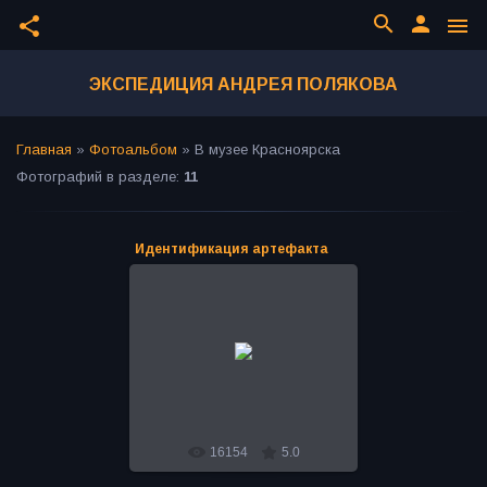
search
person
share
menu
ЭКСПЕДИЦИЯ АНДРЕЯ ПОЛЯКОВА
Главная
»
Фотоальбом
»
В музее Красноярска
Фотографий в разделе
:
11
Идентификация артефакта
16.04.2016
Во время Экспедиции Андрея
Полякова "Тайны Сибири 2011-14"
был найден древний артефакт.
Идентифицировали находку в уч...
Bro
16154
5.0