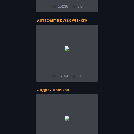
15236
5.0
Артефакт в руках ученого
16.04.2016
Во время Экспедиции Андрея
Полякова "Тайны Сибири 2011-14"
был найден древний артефакт.
Идентифицировали находку в уч...
Bro
15194
5.0
Андрей Поляков
16.04.2016
Во время Экспедиции Андрея
Полякова "Тайны Сибири 2011-14"
был найден древний артефакт.
Идентифицировали находку в уч...
Bro