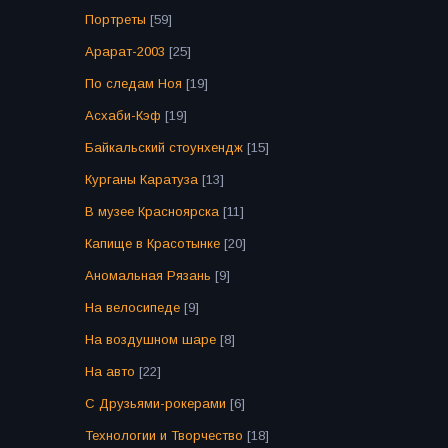
Портреты
[59]
Арарат-2003
[25]
По следам Ноя
[19]
Асхаби-Кэф
[19]
Байкальский стоунхендж
[15]
Курганы Каратуза
[13]
В музее Красноярска
[11]
Капище в Красотынке
[20]
Аномальная Рязань
[9]
На велосипеде
[9]
На воздушном шаре
[8]
На авто
[22]
С Друзьями-рокерами
[6]
Технологии и Творчество
[18]