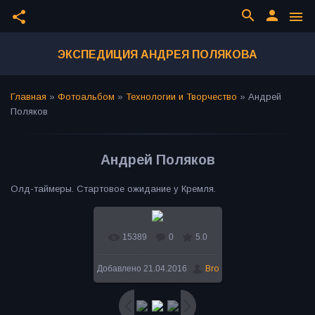
search
person
share
menu
ЭКСПЕДИЦИЯ АНДРЕЯ ПОЛЯКОВА
Главная
»
Фотоальбом
»
Технологии и Творчество
»
Андрей
Поляков
Андрей Поляков
Олд-таймеры. Стартовое ожидание у Кремля.
15389
0
5.0
В реальном размере
Добавлено
21.04.2016
Bro
1000x664
/ 170.0Kb