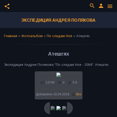
search
person
share
menu
ЭКСПЕДИЦИЯ АНДРЕЯ ПОЛЯКОВА
Главная
»
Фотоальбом
»
По следам Ноя
»
Атешгях
Атешгях
Экспедиция Андрея Полякова "По следам Ноя - 2004". Атешгях
13749
0
5.0
В реальном размере
Добавлено
16.04.2016
Bro
1600x1208
/ 333.0Kb