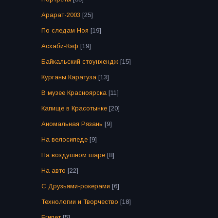
Арарат-2003
[25]
По следам Ноя
[19]
Асхаби-Кэф
[19]
Байкальский стоунхендж
[15]
Курганы Каратуза
[13]
В музее Красноярска
[11]
Капище в Красотынке
[20]
Аномальная Рязань
[9]
На велосипеде
[9]
На воздушном шаре
[8]
На авто
[22]
С Друзьями-рокерами
[6]
Технологии и Творчество
[18]
Египет
[5]