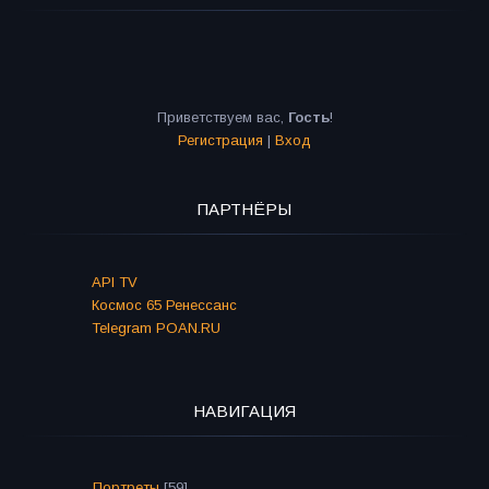
Приветствуем вас
,
Гость
!
Регистрация
|
Вход
ПАРТНЁРЫ
API TV
Космос 65 Ренессанс
Telegram POAN.RU
НАВИГАЦИЯ
Портреты
[59]