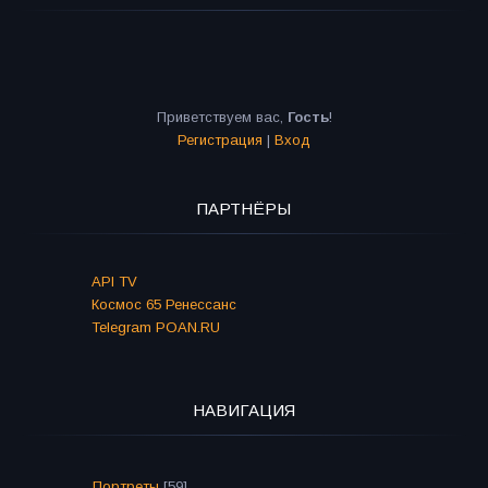
Приветствуем вас
,
Гость
!
Регистрация
|
Вход
ПАРТНЁРЫ
API TV
Космос 65 Ренессанс
Telegram POAN.RU
НАВИГАЦИЯ
Портреты
[59]