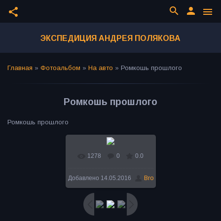
search
person
share
menu
ЭКСПЕДИЦИЯ АНДРЕЯ ПОЛЯКОВА
Главная
»
Фотоальбом
»
На авто
»
Ромкошь прошлого
Ромкошь прошлого
Ромкошь прошлого
1278
0
0.0
В реальном размере
Добавлено
14.05.2016
Bro
600x350
/ 82.7Kb