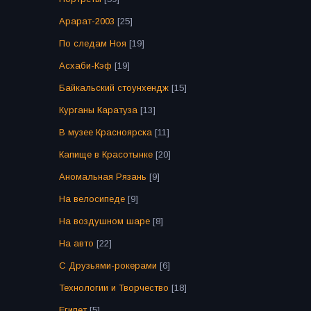
Арарат-2003
[25]
По следам Ноя
[19]
Асхаби-Кэф
[19]
Байкальский стоунхендж
[15]
Курганы Каратуза
[13]
В музее Красноярска
[11]
Капище в Красотынке
[20]
Аномальная Рязань
[9]
На велосипеде
[9]
На воздушном шаре
[8]
На авто
[22]
С Друзьями-рокерами
[6]
Технологии и Творчество
[18]
Египет
[5]