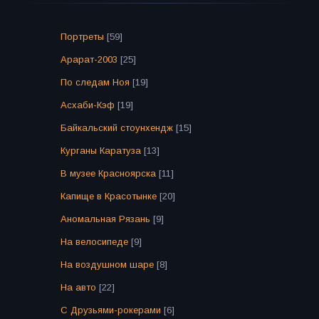
Портреты
[59]
Арарат-2003
[25]
По следам Ноя
[19]
Асхаби-Кэф
[19]
Байкальский стоунхендж
[15]
Курганы Каратуза
[13]
В музее Красноярска
[11]
Капище в Красотынке
[20]
Аномальная Рязань
[9]
На велосипеде
[9]
На воздушном шаре
[8]
На авто
[22]
С Друзьями-рокерами
[6]