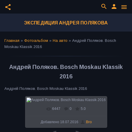
search
person
share
menu
ЭКСПЕДИЦИЯ АНДРЕЯ ПОЛЯКОВА
Главная
»
Фотоальбом
»
На авто
»
Андрей Поляков. Bosch
Moskau Klassik 2016
Андрей Поляков. Bosch Moskau Klassik
2016
Андрей Поляков. Bosch Moskau Klassik 2016
6447
0
5.0
В реальном размере
800x525
/ 145.2Kb
Добавлено
18.07.2016
Bro