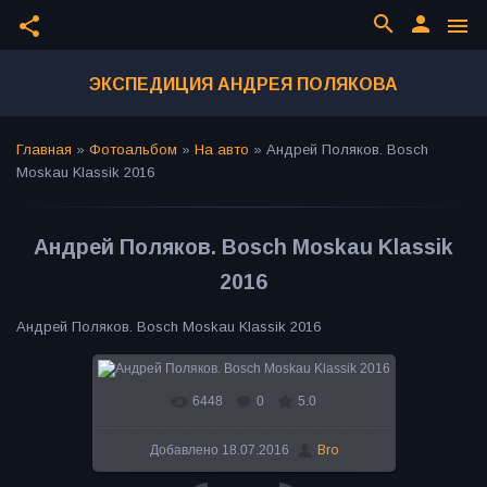
search
person
share
menu
ЭКСПЕДИЦИЯ АНДРЕЯ ПОЛЯКОВА
Главная
»
Фотоальбом
»
На авто
»
Андрей Поляков. Bosch
Moskau Klassik 2016
Андрей Поляков. Bosch Moskau Klassik
2016
Андрей Поляков. Bosch Moskau Klassik 2016
6448
0
5.0
В реальном размере
800x531
/ 146.5Kb
Добавлено
18.07.2016
Bro