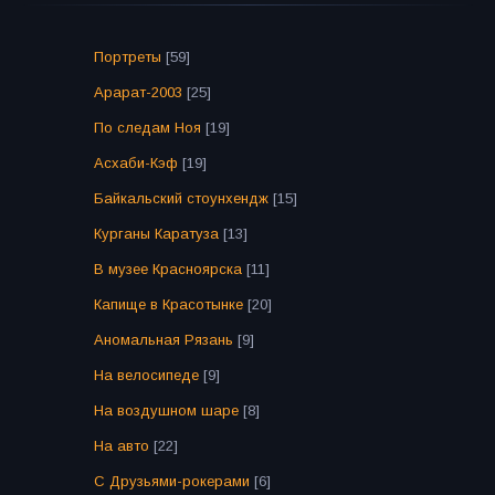
Портреты
[59]
Арарат-2003
[25]
По следам Ноя
[19]
Асхаби-Кэф
[19]
Байкальский стоунхендж
[15]
Курганы Каратуза
[13]
В музее Красноярска
[11]
Капище в Красотынке
[20]
Аномальная Рязань
[9]
На велосипеде
[9]
На воздушном шаре
[8]
На авто
[22]
С Друзьями-рокерами
[6]