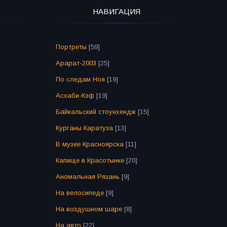
НАВИГАЦИЯ
Портреты
[59]
Арарат-2003
[25]
По следам Ноя
[19]
Асхаби-Кэф
[19]
Байкальский стоунхендж
[15]
Курганы Каратуза
[13]
В музее Красноярска
[11]
Капище в Красотынке
[20]
Аномальная Рязань
[9]
На велосипеде
[9]
На воздушном шаре
[8]
На авто
[22]