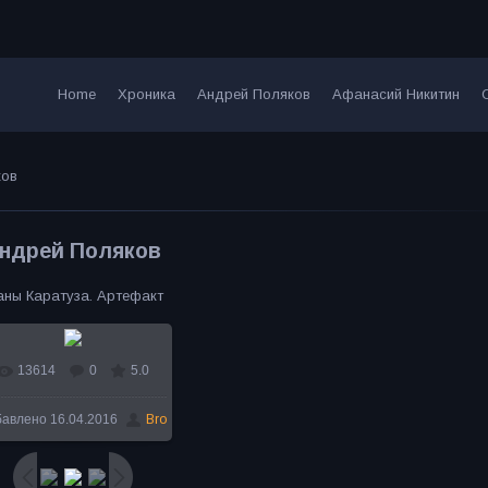
Home
Хроника
Андрей Поляков
Афанасий Никитин
ков
ндрей Поляков
аны Каратуза. Артефакт
13614
0
5.0
В реальном размере
бавлено
16.04.2016
Bro
600x399
/ 87.4Kb