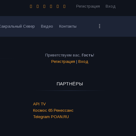
Регистрация
Вход
Сакральный Север
Видео
Контакты
Приветствуем вас
,
Гость
!
Регистрация
|
Вход
ПАРТНЁРЫ
API TV
Космос 65 Ренессанс
Telegram POAN.RU