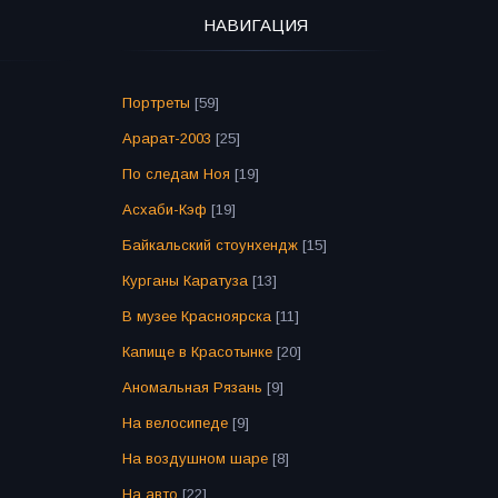
НАВИГАЦИЯ
Портреты
[59]
Арарат-2003
[25]
По следам Ноя
[19]
Асхаби-Кэф
[19]
Байкальский стоунхендж
[15]
Курганы Каратуза
[13]
В музее Красноярска
[11]
Капище в Красотынке
[20]
Аномальная Рязань
[9]
На велосипеде
[9]
На воздушном шаре
[8]
На авто
[22]