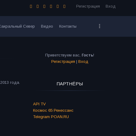
Регистрация
Вход
Сакральный Север
Видео
Контакты
Приветствуем вас
,
Гость
!
Регистрация
|
Вход
2013 года.
ПАРТНЁРЫ
API TV
Космос 65 Ренессанс
Telegram POAN.RU