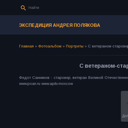
ЭКСПЕДИЦИЯ АНДРЕЯ ПОЛЯКОВА
Главная
»
Фотоальбом
»
Портреты
»
С ветераном-старов
С ветераном-ст
Федот Санников - старовер, ветеран Великой Отечественн
www.poan.ru www.apitv.moscow
До