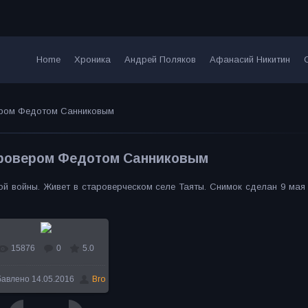
Home
Хроника
Андрей Поляков
Афанасий Никитин
ером Федотом Санниковым
аровером Федотом Санниковым
ой войны. Живет в староверческом селе Таяты. Снимок сделан 9 мая 
15876
0
5.0
В реальном размере
бавлено
14.05.2016
Bro
600x350
/ 62.8Kb