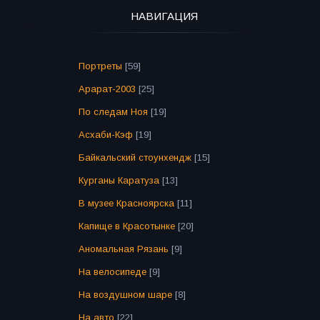
НАВИГАЦИЯ
Портреты
[59]
Арарат-2003
[25]
По следам Ноя
[19]
Асхаби-Кэф
[19]
Байкальский стоунхендж
[15]
Курганы Каратуза
[13]
В музее Красноярска
[11]
Капище в Красотынке
[20]
Аномальная Рязань
[9]
На велосипеде
[9]
На воздушном шаре
[8]
На авто
[22]