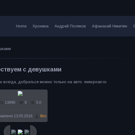
Home
Хроника
Андрей Поляков
Афанасий Никитин
шками
ствуем с девушками
к всегда, добраться можно только на авто. www.poan.ru
13896
0
5.0
В реальном размере
бавлено
13.05.2016
Bro
800x486
/ 88.7Kb