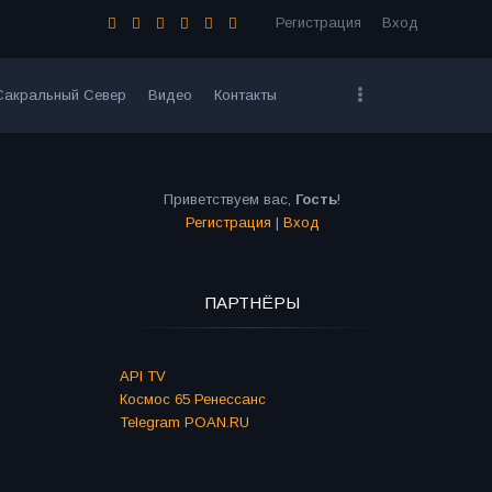
Регистрация
Вход
Сакральный Север
Видео
Контакты
Приветствуем вас
,
Гость
!
Регистрация
|
Вход
ПАРТНЁРЫ
API TV
Космос 65 Ренессанс
Telegram POAN.RU