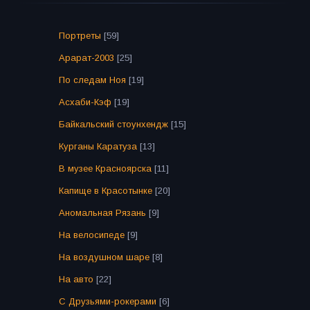
Портреты
[59]
Арарат-2003
[25]
По следам Ноя
[19]
Асхаби-Кэф
[19]
Байкальский стоунхендж
[15]
Курганы Каратуза
[13]
В музее Красноярска
[11]
Капище в Красотынке
[20]
Аномальная Рязань
[9]
На велосипеде
[9]
На воздушном шаре
[8]
На авто
[22]
С Друзьями-рокерами
[6]