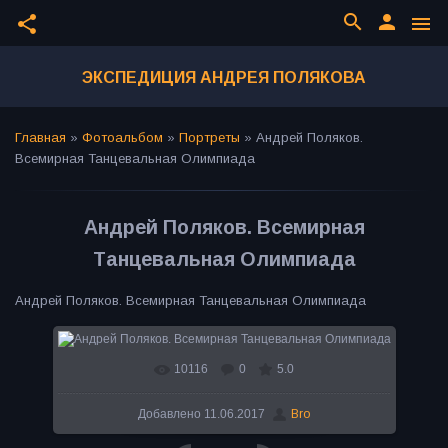
search
person
share
menu
ЭКСПЕДИЦИЯ АНДРЕЯ ПОЛЯКОВА
Главная
»
Фотоальбом
»
Портреты
»
Андрей Поляков.
Всемирная Танцевальная Олимпиада
Андрей Поляков. Всемирная
Танцевальная Олимпиада
Андрей Поляков. Всемирная Танцевальная Олимпиада
10116
0
5.0
В реальном размере
800x499
/ 80.6Kb
Добавлено
11.06.2017
Bro