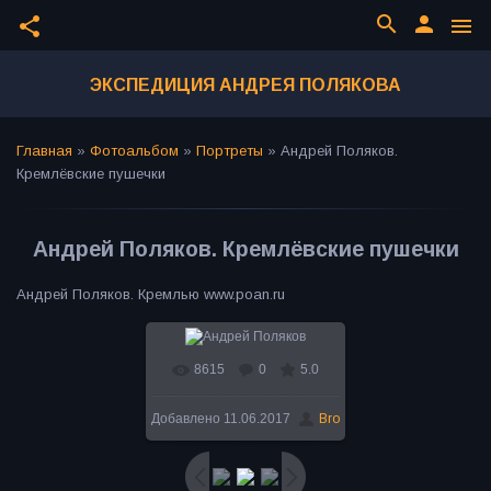
search
person
share
menu
ЭКСПЕДИЦИЯ АНДРЕЯ ПОЛЯКОВА
Главная
»
Фотоальбом
»
Портреты
»
Андрей Поляков.
Кремлёвские пушечки
Андрей Поляков. Кремлёвские пушечки
Андрей Поляков. Кремлью www.poan.ru
8615
0
5.0
В реальном размере
Добавлено
11.06.2017
Bro
800x443
/ 99.0Kb