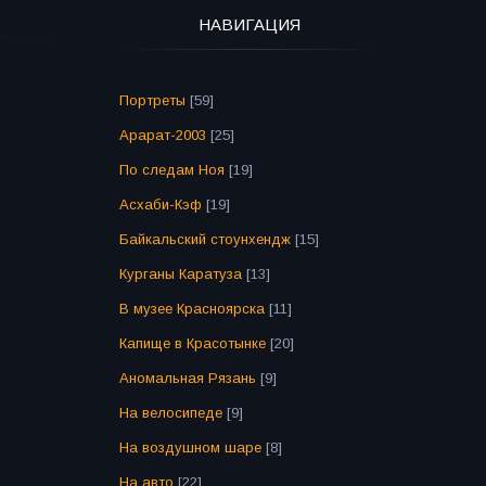
НАВИГАЦИЯ
Портреты
[59]
Арарат-2003
[25]
По следам Ноя
[19]
Асхаби-Кэф
[19]
Байкальский стоунхендж
[15]
Курганы Каратуза
[13]
В музее Красноярска
[11]
Капище в Красотынке
[20]
Аномальная Рязань
[9]
На велосипеде
[9]
На воздушном шаре
[8]
На авто
[22]