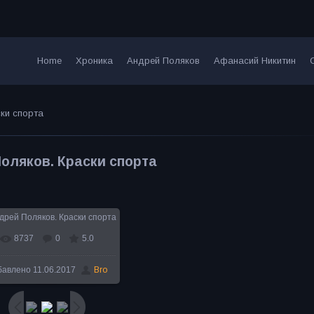
Home
Хроника
Андрей Поляков
Афанасий Никитин
ки спорта
оляков. Краски спорта
8737
0
5.0
В реальном размере
бавлено
11.06.2017
Bro
600x800
/ 81.8Kb