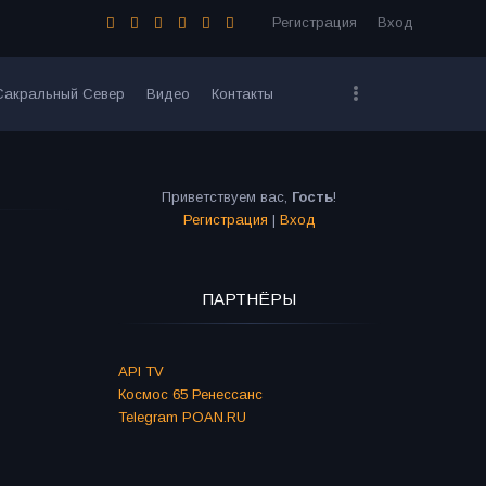
Регистрация
Вход
Сакральный Север
Видео
Контакты
Приветствуем вас
,
Гость
!
Регистрация
|
Вход
ПАРТНЁРЫ
API TV
Космос 65 Ренессанс
Telegram POAN.RU