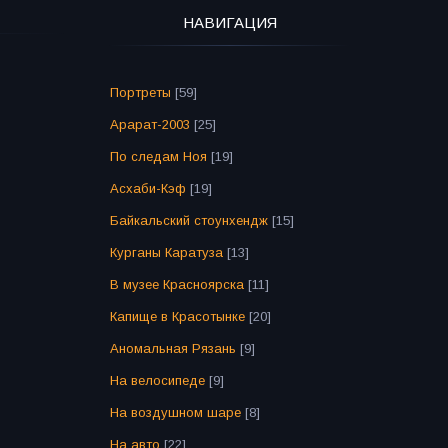
НАВИГАЦИЯ
Портреты
[59]
Арарат-2003
[25]
По следам Ноя
[19]
Асхаби-Кэф
[19]
Байкальский стоунхендж
[15]
Курганы Каратуза
[13]
В музее Красноярска
[11]
Капище в Красотынке
[20]
Аномальная Рязань
[9]
На велосипеде
[9]
На воздушном шаре
[8]
На авто
[22]