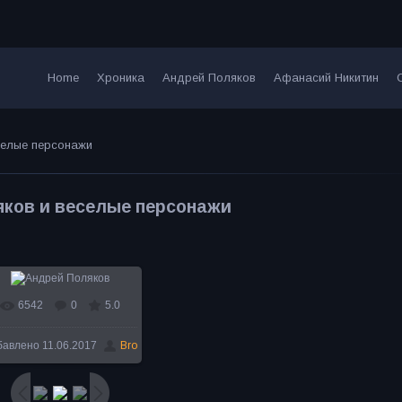
Home
Хроника
Андрей Поляков
Афанасий Никитин
селые персонажи
ков и веселые персонажи
6542
0
5.0
В реальном размере
бавлено
11.06.2017
Bro
586x800
/ 82.3Kb