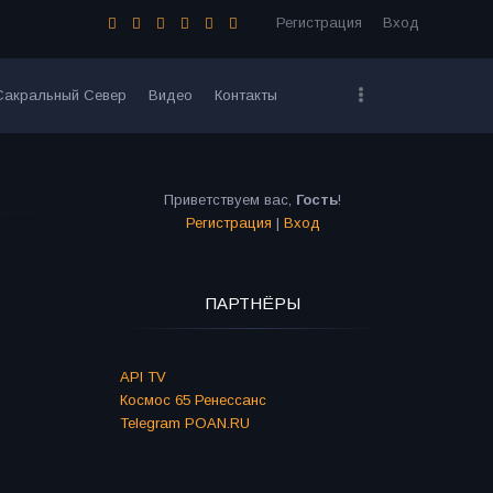
Регистрация
Вход
Сакральный Север
Видео
Контакты
Приветствуем вас
,
Гость
!
Регистрация
|
Вход
ПАРТНЁРЫ
API TV
Космос 65 Ренессанс
Telegram POAN.RU