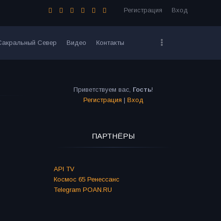
Регистрация
Вход
Сакральный Север
Видео
Контакты
Приветствуем вас
,
Гость
!
Регистрация
|
Вход
ПАРТНЁРЫ
API TV
Космос 65 Ренессанс
Telegram POAN.RU