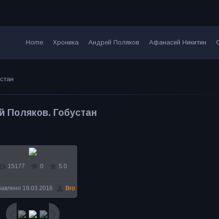
Home
Хроника
Андрей Поляков
Афанасий Никитин
стан
й Поляков. Гобустан
15177
0
5.0
В реальном размере
бавлено
19.03.2016
Bro
680x473
/ 100.0Kb