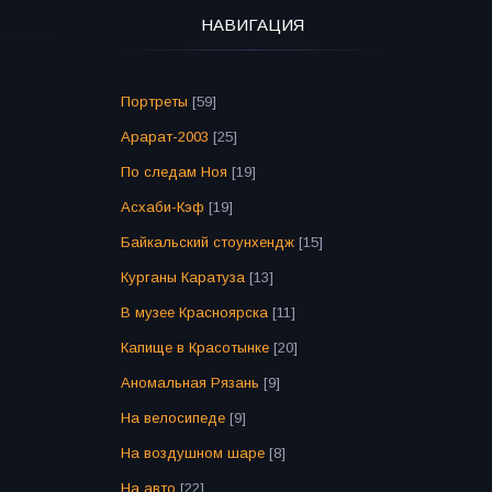
НАВИГАЦИЯ
Портреты
[59]
Арарат-2003
[25]
По следам Ноя
[19]
Асхаби-Кэф
[19]
Байкальский стоунхендж
[15]
Курганы Каратуза
[13]
В музее Красноярска
[11]
Капище в Красотынке
[20]
Аномальная Рязань
[9]
На велосипеде
[9]
На воздушном шаре
[8]
На авто
[22]