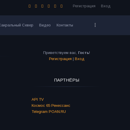
Регистрация
Вход
Сакральный Север
Видео
Контакты
Приветствуем вас
,
Гость
!
Регистрация
|
Вход
ПАРТНЁРЫ
API TV
Космос 65 Ренессанс
Telegram POAN.RU