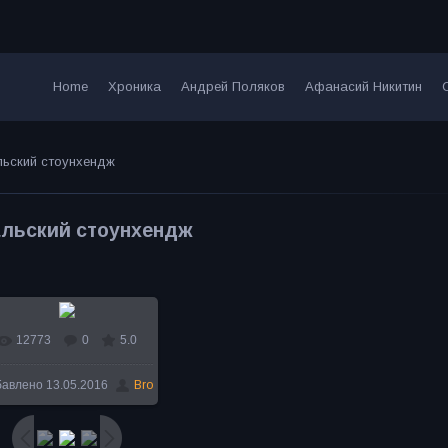
Home
Хроника
Андрей Поляков
Афанасий Никитин
льский стоунхендж
льский стоунхендж
12773
0
5.0
В реальном размере
бавлено
13.05.2016
Bro
800x604
/ 153.6Kb