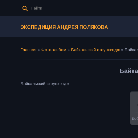
ЭКСПЕДИЦИЯ АНДРЕЯ ПОЛЯКОВА
Главная
»
Фотоальбом
»
Байкальский стоунхендж
»
Байка
Байка
Байкальский стоунхендж
До