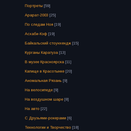
Портреты
[59]
Арарат-2003
[25]
По следам Ноя
[19]
Асхаби-Кэф
[19]
Байкальский стоунхендж
[15]
Курганы Каратуза
[13]
В музее Красноярска
[11]
Капище в Красотынке
[20]
Аномальная Рязань
[9]
На велосипеде
[9]
На воздушном шаре
[8]
На авто
[22]
С Друзьями-рокерами
[6]
Технологии и Творчество
[18]