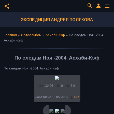
search
person
share
menu
ЭКСПЕДИЦИЯ АНДРЕЯ ПОЛЯКОВА
Главная
»
Фотоальбом
»
Асхаби-Кэф
»
По следам Ноя -2004.
Асхаби-Кэф
По следам Ноя -2004. Асхаби-Кэф
По следам Ноя -2004. Асхаби-Кэф
13426
0
5.0
В реальном размере
Добавлено
13.05.2016
Bro
800x604
/ 191.4Kb