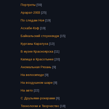
Портреты
[59]
Арарат-2003
[25]
По следам Ноя
[19]
Асхаби-Кэф
[19]
Байкальский стоунхендж
[15]
Курганы Каратуза
[13]
В музее Красноярска
[11]
Капище в Красотынке
[20]
Аномальная Рязань
[9]
На велосипеде
[9]
На воздушном шаре
[8]
На авто
[22]
С Друзьями-рокерами
[6]
Технологии и Творчество
[18]