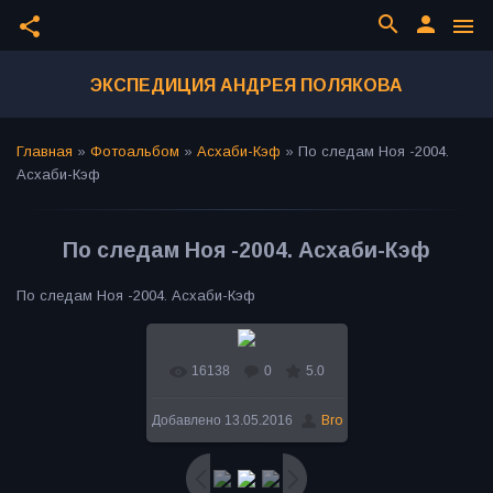
search
person
share
menu
ЭКСПЕДИЦИЯ АНДРЕЯ ПОЛЯКОВА
Главная
»
Фотоальбом
»
Асхаби-Кэф
»
По следам Ноя -2004.
Асхаби-Кэф
По следам Ноя -2004. Асхаби-Кэф
По следам Ноя -2004. Асхаби-Кэф
16138
0
5.0
В реальном размере
Добавлено
13.05.2016
Bro
600x450
/ 119.5Kb